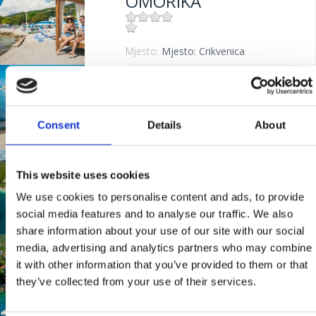
OMORIKA
Mjesto:
Mjesto: Crikvenica
GRADSKO
KUPALIŠTE
CRIKVENICA
Consent
Details
About
GRABROVA
This website uses cookies
Mjesto:
Mjesto: Crikvenica
We use cookies to personalise content and ads, to provide
social media features and to analyse our traffic. We also
Mjesto:
Mjesto: Jadranovo
share information about your use of our site with our social
media, advertising and analytics partners who may combine
RIVIERA
it with other information that you’ve provided to them or that
they’ve collected from your use of their services.
Mjesto:
Mjesto: Dramalj