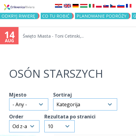
Jump to navigation
ODKRYJ RIWIERĘ
CO TU ROBIĆ
PLANOWANIE PODRÓŻY
G
14
Święto Miasta - Toni Cetinski,...
AUG
OSÓN STARSZYCH
Mjesto
Sortiraj
Order
Rezultata po stranici