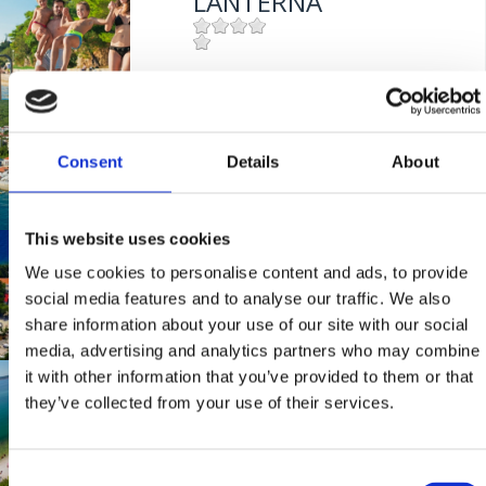
LANTERNA
Mjesto:
Mjesto: Dramalj
BAZENI HOTELA
"KATARINA"
Consent
Details
About
This website uses cookies
Mjesto:
Mjesto: Selce
UVALA SLANA
We use cookies to personalise content and ads, to provide
social media features and to analyse our traffic. We also
share information about your use of our site with our social
Mjesto:
Mjesto: Selce
media, advertising and analytics partners who may combine
it with other information that you’ve provided to them or that
INTERNATIONAL
they’ve collected from your use of their services.
Mjesto:
Mjesto: Crikvenica
Consent