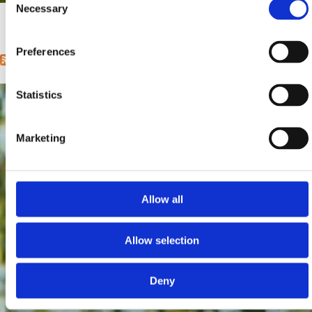
Necessary
Selection
1
2
next ›
last »
Pages
Preferences
Statistics
Marketing
Allow all
Allow selection
Deny