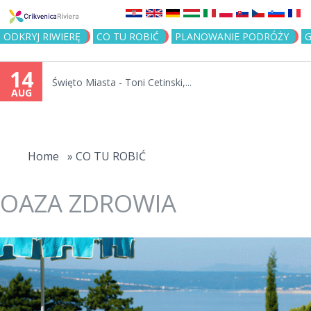
Jump to navigation
ODKRYJ RIWIERĘ
CO TU ROBIĆ
PLANOWANIE PODRÓŻY
G
14
Święto Miasta - Toni Cetinski,...
AUG
You
are
Home
»
CO TU ROBIĆ
here
OAZA ZDROWIA