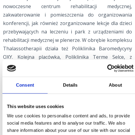
nowoczesne centrum rehabilitacji medycznej,
zakwaterowanie i pomieszczenia do organizowania
konferencji, jak również zorganizowane lekcje dla dzieci
przebywających na leczeniu i park z urządzeniami do
rehabilitacji medycznej w plenerze. W obrębie kompleksu
Thalassotherapii działa też Poliklinika Baromedycyny
OXY. Kolejna placówka, Poliklinika Terme Selce, z
powodzeniem łączy zdrowie i sport, wyróżniając się
przygotowanymi z wielką uwagą programami
medycznymi. Nic więc dziwnego, że zatroszczyła się jak
Consent
Details
About
dotąd o ponad 150 mistrzów olimpijskich, świata i Europy
trzydziestu rozmaitych dyscyplin (jak narciarze alpejscy
This website uses cookies
Janica i Ivica Kostelić czy Tanja Poutiainen, piłkarze Luka
Modrić i Ivan Rakitić oraz wielu innych). Przychodnia
We use cookies to personalise content and ads, to provide
social media features and to analyse our traffic. We also
turystyczna i wysokiej jakości specjalistyczne usługi
share information about your use of our site with our social
oferowane w przyjemnej i odprężającej atmosferze to z