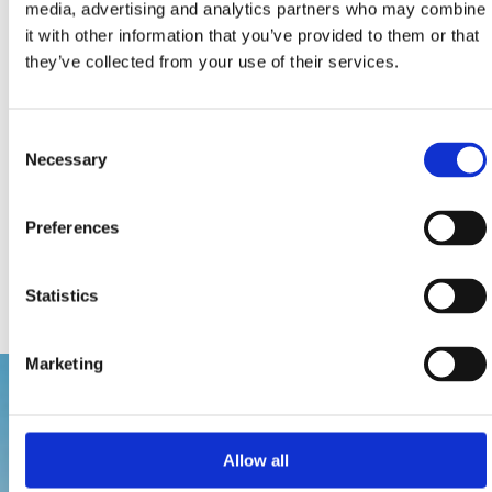
media, advertising and analytics partners who may combine
kolei najważniejsze atuty Polikliniki Katunar w Crikvenicy.
it with other information that you’ve provided to them or that
they’ve collected from your use of their services.
Tutaj znajdują się również liczne gabinety
stomatologiczne i specjalistyczne, zapewniające
Consent
znakomite usługi zgodne z najnowszymi trendami w
Necessary
Selection
medycynie.
Zdrowy styl życia promują też rozmaite wydarzenia, taki
Preferences
jak maratony rowerowy, pływacki i biegowy, regaty
żeglarskie czy impreza kulinarna Tydzień Tłustej Ryby
Statistics
(Tjedan plave ribe) i Tydzień Rybacki (Ribarski tjedan).
Marketing
Allow all