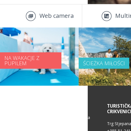
Web camera
Multi
NA WAKACJE Z
PUPILEM
ŚCIEŻKA MIŁOŚCI
SERVICE INFORMATION
TURISTIČK
CRIKVENIC
Politika zaštite osobnih podataka
Trg Stjepana
+385 51 241