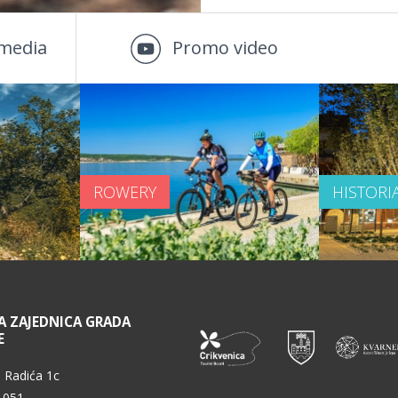
media
Promo video
ROWERY
HISTORI
A ZAJEDNICA GRADA
E
 Radića 1c
 051