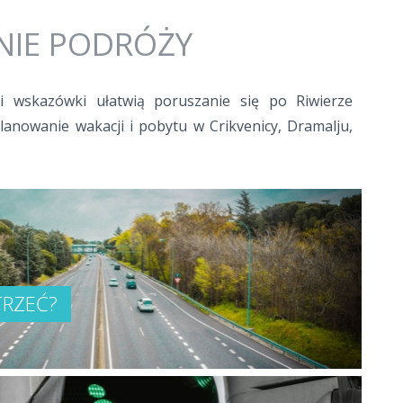
IE PODRÓŻY
 i wskazówki ułatwią poruszanie się po Riwierze
planowanie wakacji i pobytu w Crikvenicy, Dramalju,
TRZEĆ?