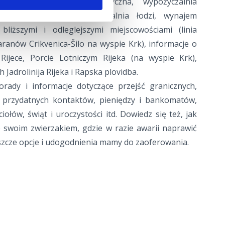
aksówka, kolejka turystyczna, wypożyczalnia
zalnia rowerów, wypożyczalnia łodzi, wynajem
liższymi i odleglejszymi miejscowościami (linia
anów Crikvenica-Šilo na wyspie Krk), informacje o
ijece, Porcie Lotniczym Rijeka (na wyspie Krk),
Jadrolinija Rijeka i Rapska plovidba.
rady i informacje dotyczące przejść granicznych,
przydatnych kontaktów, pieniędzy i bankomatów,
iołów, świąt i uroczystości itd. Dowiedz się też, jak
 swoim zwierzakiem, gdzie w razie awarii naprawić
szcze opcje i udogodnienia mamy do zaoferowania.