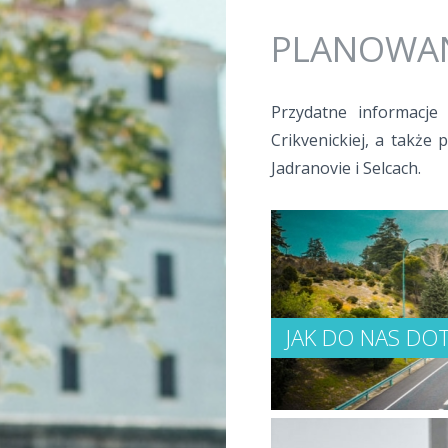
Jump to navigation
PLANOWAN
Przydatne informacje
Crikvenickiej, a także 
Jadranovie i Selcach.
JAK DO NAS DO