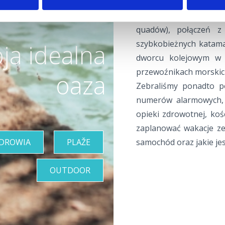
autobus City Bus, t
samochodów, wypożyc
quadów), połączeń z b
szybkobieżnych katamar
ja idealna
dworcu kolejowym w R
przewoźnikach morskich 
oaza
Zebraliśmy ponadto po
numerów alarmowych, 
opieki zdrowotnej, kośc
zaplanować wakacje ze
ZDROWIA
PLAŽE
samochód oraz jakie je
OUTDOOR