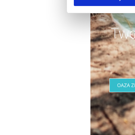
Two
OAZA 