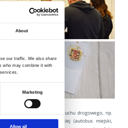
ORMACJE
About
se our traffic. We also share
ers who may combine it with
 services.
Marketing
ważne informacje dotyczące ruchu drogowego, np.
obrębie Riwiery Crikvenickiej (autobus miejski,
Allow all