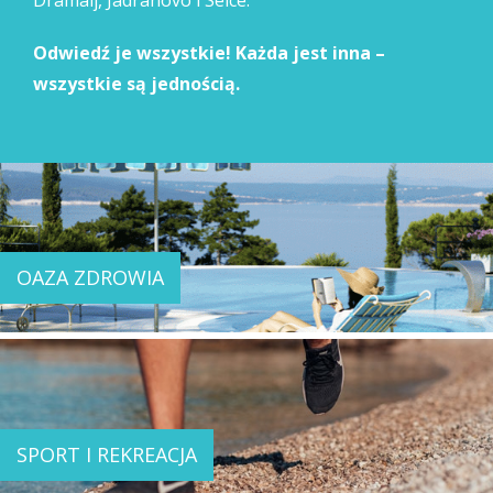
Dramalj, Jadranovo i Selce.
Odwiedź je wszystkie! Każda jest inna –
wszystkie są jednością.
OAZA ZDROWIA
SPORT I REKREACJA