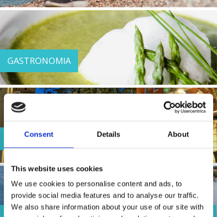
GASTRONOMIA
Consent
Details
About
HISTORIA I KULTURA
This website uses cookies
We use cookies to personalise content and ads, to
provide social media features and to analyse our traffic.
We also share information about your use of our site with
116. ŠILO-CRIKVENICA – MARATON PŁYWANIOWY