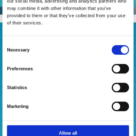
our social media, advertising and analytics partners who
may combine it with other information that you’ve
provided to them or that they’ve collected from your use
of their services.
Consent
Necessary
Selection
Preferences
Statistics
Marketing
Allow all