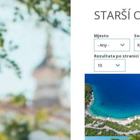
Jump to navigation
STARŠÍ 
Mjesto
So
Rezultata po stranici
VIŠE INFORMACIJA