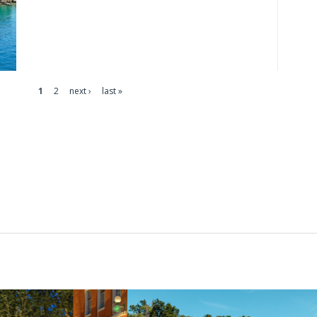
1
2
next ›
last »