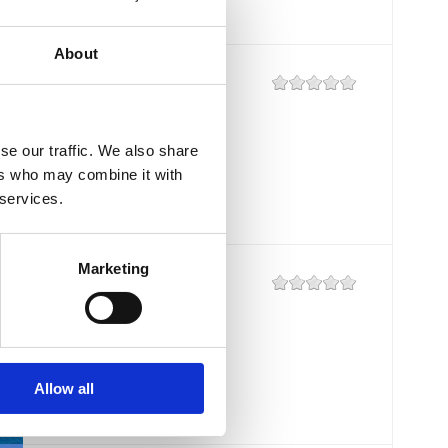
About
RIVIERA
Mjesto:
Mjesto: Dramalj
se our traffic. We also share
ers who may combine it with
 services.
Marketing
POLAČA
Mjesto:
Mjesto: Selce
Allow all