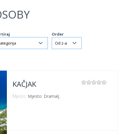
OSOBY
rtiraj
Order
KAČJAK
Mjesto:
Mjesto: Dramalj