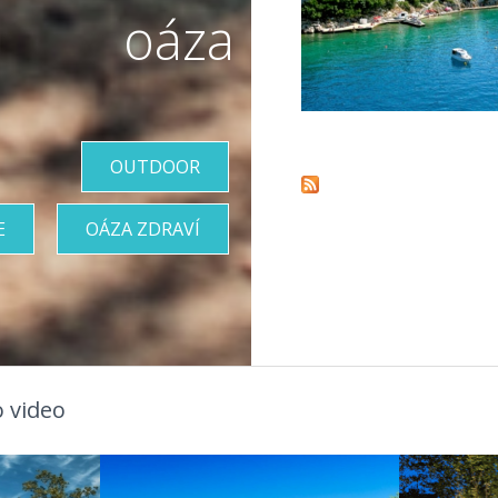
oáza
Pages
OUTDOOR
E
OÁZA ZDRAVÍ
 video