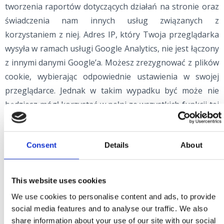
tworzenia raportów dotyczących działań na stronie oraz
świadczenia nam innych usług związanych z
korzystaniem z niej. Adres IP, który Twoja przeglądarka
wysyła w ramach usługi Google Analytics, nie jest łączony
z innymi danymi Google’a. Możesz zrezygnować z plików
cookie, wybierając odpowiednie ustawienia w swojej
przeglądarce. Jednak w takim wypadku być może nie
będziesz mógł korzystać w pełni ze wszystkich funkcji tej
strony. Możesz również odmówić Google’owi prawa
gromadzenia danych generowanych przez pliki cookie w
Consent
Details
About
związku z Twoim korzystaniem ze strony internetowej
(w tym Twojego adresu IP). Możesz również odmówić
Google’owi prawa do przetwarzania danych, pobierając i
This website uses cookies
instalując dodatek do przeglądarki dostępny pod
We use cookies to personalise content and ads, to provide
następującym linkiem:
social media features and to analyse our traffic. We also
http://tools.google.com/dlpage/gaoptout?hl=en
.
share information about your use of our site with our social