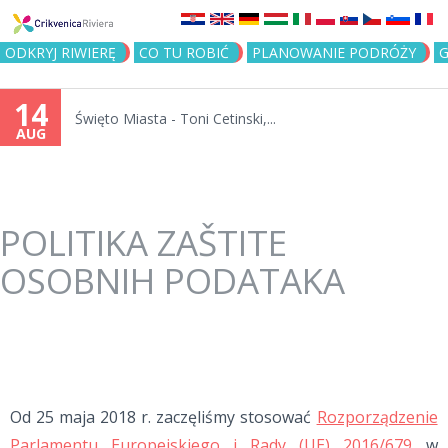
Jump to navigation
ODKRYJ RIWIERĘ
CO TU ROBIĆ
PLANOWANIE PODRÓŻY
G
14
Święto Miasta - Toni Cetinski,...
AUG
POLITIKA ZAŠTITE
OSOBNIH PODATAKA
Od 25 maja 2018 r. zaczęliśmy stosować
Rozporządzenie
Parlamentu Europejskiego i Rady (UE) 2016/679
w