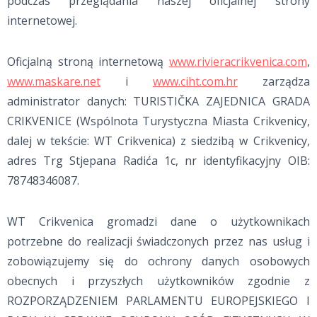
podczas przeglądania naszej oficjalnej strony
internetowej.
Oficjalną stroną internetową
www.rivieracrikvenica.com
,
www.maskare.net
i
www.ciht.com.hr
zarządza
administrator danych: TURISTIČKA ZAJEDNICA GRADA
CRIKVENICE (Wspólnota Turystyczna Miasta Crikvenicy,
dalej w tekście: WT Crikvenica) z siedzibą w Crikvenicy,
adres Trg Stjepana Radića 1c, nr identyfikacyjny OIB:
78748346087.
WT Crikvenica gromadzi dane o użytkownikach
potrzebne do realizacji świadczonych przez nas usług i
zobowiązujemy się do ochrony danych osobowych
obecnych i przyszłych użytkowników zgodnie z
ROZPORZĄDZENIEM PARLAMENTU EUROPEJSKIEGO I