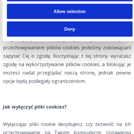
Aby zapewnić użytkownikom lepszą obsługę tej strony
Allow selection
internetowej, zapisuje ona na Twoim komputerze małe
pliki tekstowe, tzw. pliki cookie. To praktyka co najmniej
Deny
90% serwisów internetowych na świecie, jednak zgodnie
z dyrektywą Unii Europejskiej z maja 2011 r. przed
przechowywaniem plików cookies jesteśmy zobowiązani
zapytać Cię o zgodę. Korzystając z tej strony wyrażasz
zgodę na wykorzystywanie plików cookies, a blokując je
możesz nadal przeglądać naszą stronę, jednak pewne
opcje będą podlegały ograniczeniom.
Jak wyłączyć pliki cookies?
Wyłączając pliki cookie decydujesz, czy zezwolić na ich
przechowywanie na Twoim komputerze. Ustawienia