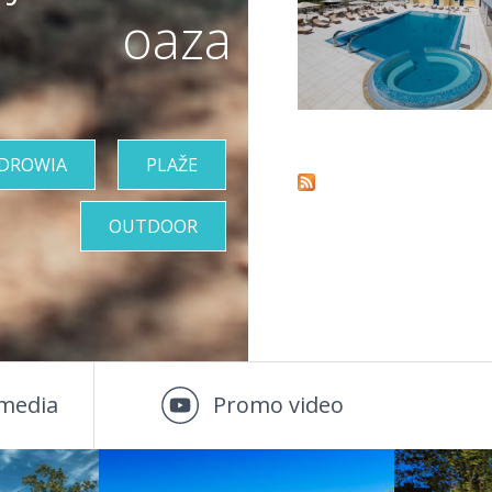
oaza
Pages
ZDROWIA
PLAŽE
OUTDOOR
media
Promo video