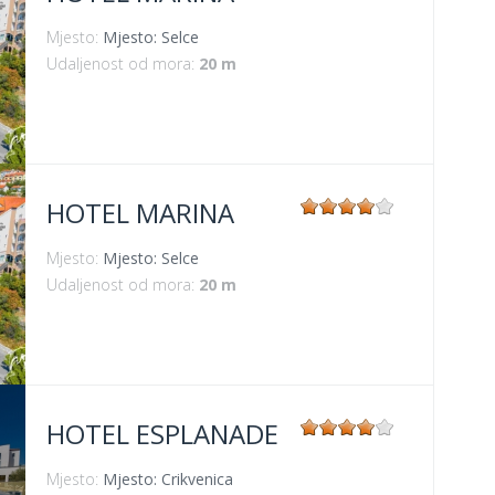
Mjesto:
Mjesto: Selce
Udaljenost od mora:
20 m
HOTEL MARINA
Mjesto:
Mjesto: Selce
Udaljenost od mora:
20 m
HOTEL ESPLANADE
Mjesto:
Mjesto: Crikvenica