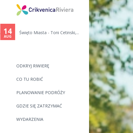
14
.
Święto Miasta - Toni Cetinski,...
AUG
ODKRYJ RIWIERĘ
CO TU ROBIĆ
PLANOWANIE PODRÓŻY
GDZIE SIĘ ZATRZYMAĆ
WYDARZENIA