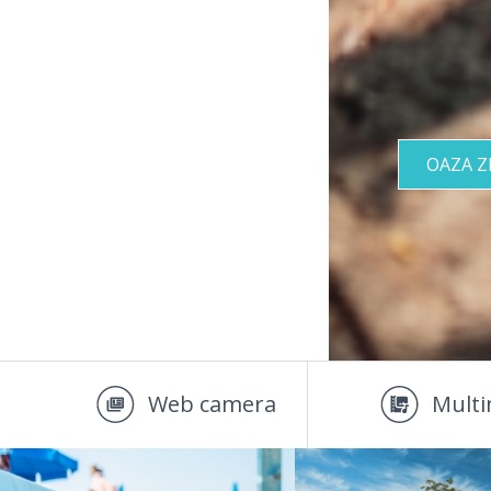
OAZA 
Web camera
Multi