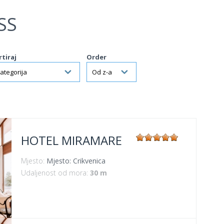
SS
rtiraj
Order
HOTEL MIRAMARE
Mjesto:
Mjesto: Crikvenica
Udaljenost od mora:
30 m