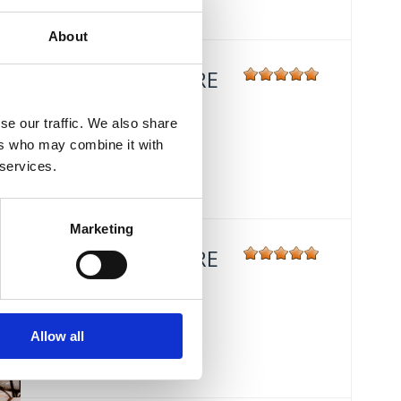
About
HOTEL MIRAMARE
Mjesto:
Mjesto: Crikvenica
se our traffic. We also share
Udaljenost od mora:
30 m
ers who may combine it with
 services.
Marketing
HOTEL MIRAMARE
Mjesto:
Mjesto: Crikvenica
Udaljenost od mora:
30 m
Allow all