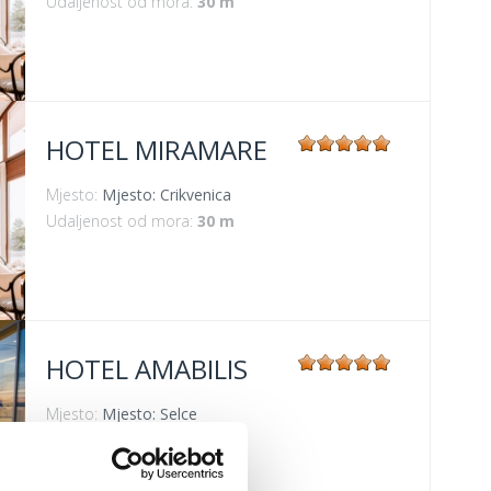
Udaljenost od mora:
30 m
HOTEL MIRAMARE
Mjesto:
Mjesto: Crikvenica
Udaljenost od mora:
30 m
HOTEL AMABILIS
Mjesto:
Mjesto: Selce
Udaljenost od mora:
0 m