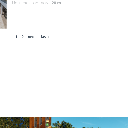
Udaljenost od mora:
20 m
1
2
next ›
last »