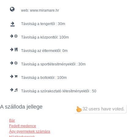
web:
www.miramare.hr
Távolság a tengertől :
30
Távolság a központtól:
100
Távolság az éttermektől:
0
Távolság a sportlétesitményektől :
30
Távolság a boltoktól :
100
Távolság a szórakoztató létesítményektől :
50
A szálloda jellege
32 users have voted.
Bár
Fedett medence
Ágy gyermekek számára
Házikedvencek