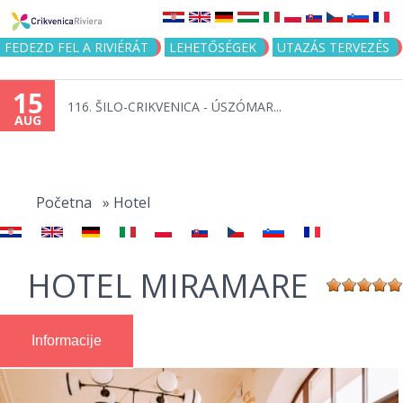
Jump to navigation
FEDEZD FEL A RIVIÉRÁT
LEHETŐSÉGEK
UTAZÁS TERVEZÉS
15
116. ŠILO-CRIKVENICA - ÚSZÓMAR...
AUG
You
are
Početna
»
Hotel
here
HOTEL MIRAMARE
Informacije