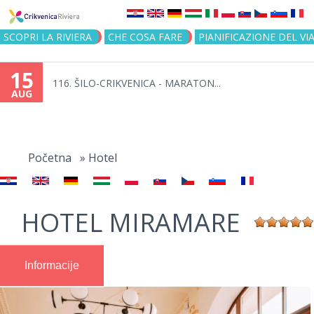
Jump to navigation
SCOPRI LA RIVIERA
CHE COSA FARE
PIANIFICAZIONE DEL VI
15
116. ŠILO-CRIKVENICA - MARATON...
AUG
You
are
Početna
»
Hotel
here
HOTEL MIRAMARE
Informacije