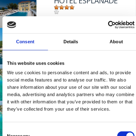
HOTEL ESPLANADE
Mjesto:
Mjesto: Crikvenica
Udaljenost od mora:
20 m
HOTEL KATARINA
Consent
Details
About
Mjesto:
Mjesto: Selce
This website uses cookies
Udaljenost od mora:
50 m
HOTEL MARINA
We use cookies to personalise content and ads, to provide
social media features and to analyse our traffic. We also
share information about your use of our site with our social
media, advertising and analytics partners who may combine
Mjesto:
Mjesto: Selce
it with other information that you’ve provided to them or that
Udaljenost od mora:
20 m
HOTEL MARINA
they’ve collected from your use of their services.
Consent
Mjesto:
Mjesto: Selce