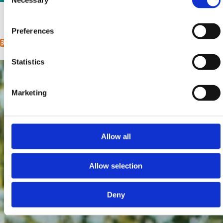
Necessary
Selection
Udaljenost od mora:
20 m
1
2
next ›
last »
Pages
Preferences
Statistics
Marketing
Allow all
Allow selection
Deny