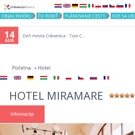
Jump to navigation
OBJAV RIVIÉRU
ČO ROBIŤ
PLÁNOVANIE CESTY
KDE SA UB
14
Deň mesta Crikvenica - Toni C...
AUG
You
are
Početna
»
Hotel
here
HOTEL MIRAMARE
Informacije