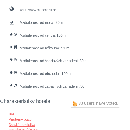
web:
www.miramare.hr
Vzdialenosť od mora :
30
Vzdialenosť od centra:
100
Vzdialenosť od reštaurácie:
0
Vzdialenosť od športových zariadení:
30
Vzdialenosť od obchodu :
100
Vzdialenosť od zábavných zariadení :
50
Charakteristiky hotela
33 users have voted.
Bar
Vnútorný bazén
Detská postieľka
Domáci miláčikovia