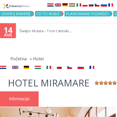
Jump to navigation
ODKRYJ RIWIERĘ
CO TU ROBIĆ
PLANOWANIE PODRÓŻY
G
14
Święto Miasta - Toni Cetinski,...
AUG
You
are
Početna
»
Hotel
here
HOTEL MIRAMARE
Informacije