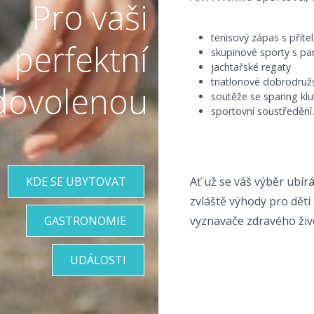
Pro vaši
tenisový zápas s příte
perfektní
skupinové sporty s pa
jachtařské regaty
triatlonové dobrodružst
dovolenou
soutěže se sparing kl
sportovní soustředění.
KDE SE UBYTOVAT
Ať už se váš výběr ubí
zvláště výhody pro dě
GASTRONOMIE
vyznavače zdravého živo
UDÁLOSTI