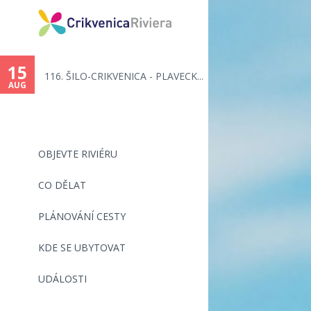
You
are
15
116. ŠILO-CRIKVENICA - PLAVECK...
here
AUG
OBJEVTE RIVIÉRU
CO DĚLAT
PLÁNOVÁNÍ CESTY
KDE SE UBYTOVAT
UDÁLOSTI