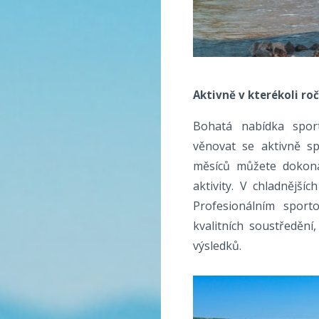
Aktivně v kterékoli ro
Bohatá nabídka sport
věnovat se aktivně s
měsíců můžete dokonal
aktivity. V chladnějš
Profesionálním sport
kvalitních soustředění
výsledků.