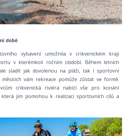
ční době
ovního vybavení umožnila v crikvenickém kraji
portu v kterémkoli ročním období. Během letních
e sladit jak dovolenou na pláži, tak i sportovní
ích měsících vám rekreace pomůže zůstat ve formě.
ovcům crikvenická riviéra nabízí vše pro konání
, která jim pomohou k realizaci sportovních cílů a