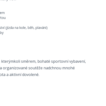
lem
rtou
ví (jízda na kole, běh, plavání)
uby
rá kterýmkoli směrem, bohaté sportovní vybavení,
ti a organizované soutěže nadchnou mnohé
ta a aktivní dovolené.