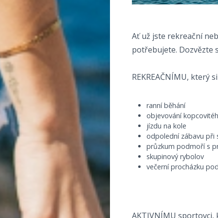
Ať už jste rekreační ne
potřebujete. Dozvězte s
REKREAČNÍMU, který si
ranní běhání
objevování kopcovitéh
jízdu na kole
odpolední zábavu při 
průzkum podmoří s pr
skupinový rybolov
večerní procházku pod
AKTIVNÍMU sportovci, kt