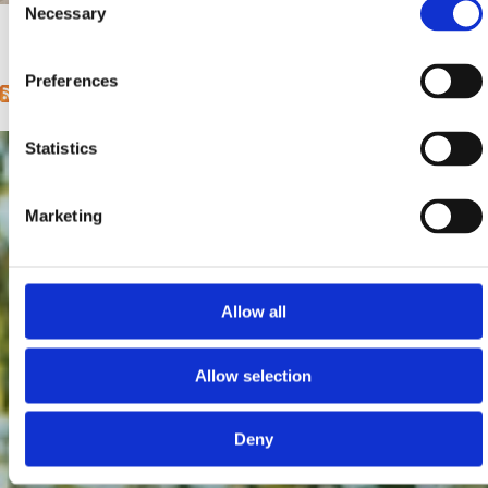
Necessary
Selection
1
2
next ›
last »
Pages
Preferences
Statistics
Marketing
Allow all
Allow selection
Deny