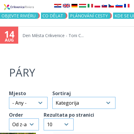
Jump to navigation
OBJEVTE RIVIÉRU
CO DĚLAT
PLÁNOVÁNÍ CESTY
KDE SE 
14
Den Města Crikvenice - Toni C...
AUG
PÁRY
Mjesto
Sortiraj
Order
Rezultata po stranici