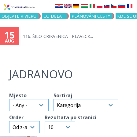
Jump to navigation
OBJEVTE RIVIÉRU
CO DĚLAT
PLÁNOVÁNÍ CESTY
KDE SE 
15
116. ŠILO-CRIKVENICA - PLAVECK...
AUG
JADRANOVO
Mjesto
Sortiraj
Order
Rezultata po stranici