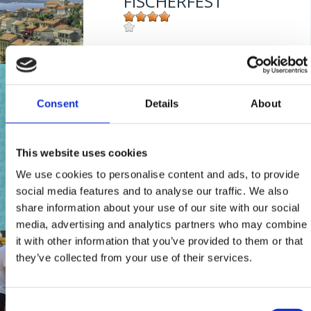
FISCHERFEST
Mjesto:
Mjesto: Jadranovo
OILY FISH MONTH
Consent
Details
About
Mjesto:
Mjesto: Crikvenica
This website uses cookies
MESE DEL PESCE
We use cookies to personalise content and ads, to provide
AZZURRO
social media features and to analyse our traffic. We also
share information about your use of our site with our social
media, advertising and analytics partners who may combine
Mjesto:
Mjesto: Crikvenica
it with other information that you’ve provided to them or that
FISH FESTIVAL -
they’ve collected from your use of their services.
JADRANOVO
Consent