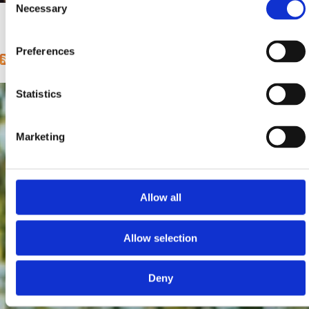
Mjesto:
Mjesto: Jadranovo
Necessary
Selection
1
2
3
4
5
6
7
8
9
…
next ›
last »
Pages
Preferences
Statistics
Marketing
Allow all
Allow selection
Deny