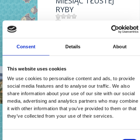
MIESIĄC TŁUSTEJ
RYBY
Mjesto:
Mjesto: Crikvenica
FETTFISCH-MONAT
Consent
Details
About
Mjesto:
Mjesto: Crikvenica
This website uses cookies
KONCERT ZBOROVA
We use cookies to personalise content and ads, to provide
UZ SVJETSKI DAN
social media features and to analyse our traffic. We also
GLAZBE
share information about your use of our site with our social
media, advertising and analytics partners who may combine
it with other information that you’ve provided to them or that
FETTFISCH-MONAT
Mjesto:
Mjesto: Jadranovo
they’ve collected from your use of their services.
Mjesto:
Mjesto: Crikvenica
Consent