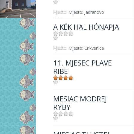
Mjesto:
Mjesto: Jadranovo
Udaljenost od mora:
1100 m
A KÉK HAL HÓNAPJA
Mjesto:
Mjesto: Crikvenica
11. MJESEC PLAVE
RIBE
Mjesto:
Mjesto: Crikvenica
MESIAC MODREJ
RYBY
Mjesto:
Mjesto: Crikvenica