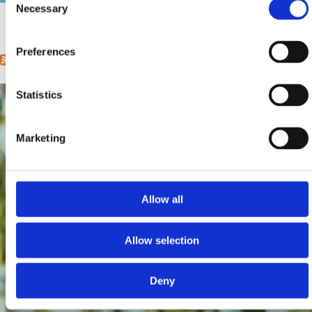
Necessary
Selection
1
2
3
4
5
6
7
8
9
…
next ›
last »
Pages
Preferences
Statistics
Marketing
Allow all
Allow selection
Deny