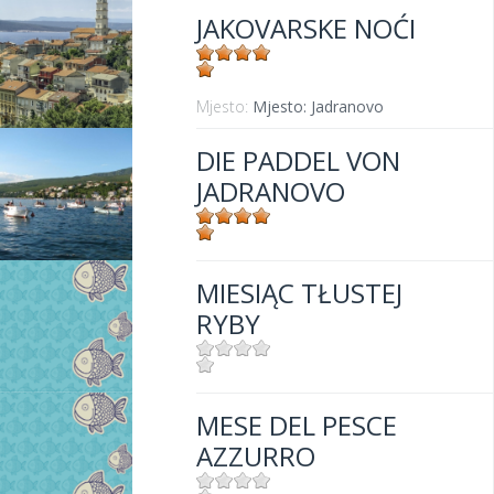
JAKOVARSKE NOĆI
Mjesto:
Mjesto: Jadranovo
DIE PADDEL VON
JADRANOVO
Mjesto:
Mjesto: Jadranovo
MIESIĄC TŁUSTEJ
RYBY
Mjesto:
Mjesto: Crikvenica
MESE DEL PESCE
AZZURRO