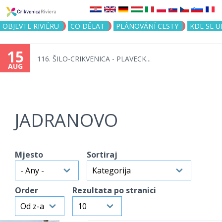
Jump to navigation
OBJEVTE RIVIÉRU
CO DĚLAT
PLÁNOVÁNÍ CESTY
KDE SE 
15
116. ŠILO-CRIKVENICA - PLAVECK...
AUG
JADRANOVO
Mjesto
Sortiraj
Order
Rezultata po stranici