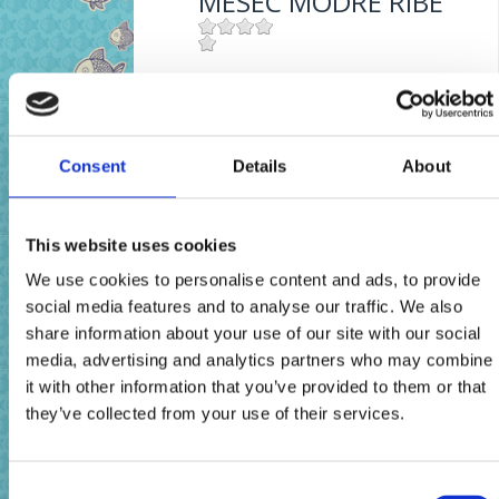
MESEC MODRE RIBE
Mjesto:
Mjesto: Crikvenica
A KÉK HAL HÓNAPJA
Consent
Details
About
Mjesto:
Mjesto: Crikvenica
This website uses cookies
11. MJESEC PLAVE
We use cookies to personalise content and ads, to provide
RIBE
social media features and to analyse our traffic. We also
share information about your use of our site with our social
media, advertising and analytics partners who may combine
Mjesto:
Mjesto: Crikvenica
it with other information that you’ve provided to them or that
MESIAC MODREJ
they’ve collected from your use of their services.
RYBY
Consent