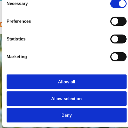
Mjesto:
Mjesto: Crikvenica
Necessary
Selection
1
2
3
4
5
6
7
8
9
…
next ›
last »
Pages
Preferences
Statistics
Marketing
Allow all
Allow selection
Deny