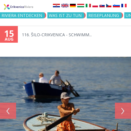
Jump to navigation
RIVIERA ENTDECKEN
WAS IST ZU TUN
REISEPLANUNG
U
15
116. ŠILO-CRIKVENICA - SCHWIMM...
AUG
‹
›