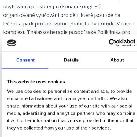
ubytování a prostory pro konání kongresů,
organizované vyučování pro děti, které jsou zde na
léčení, a park pro zdravotní rehabilitaci v přírodě. V rámci
komplexu Thalassotherapie působí také Poliklinika pro
baromedicínu Oxy. Poliklinika Terme Selce úspěšně
spojuje zdraví a sport, charakterizují ji pečlivě navržené
léčebné programy a dosud pečovala o více než 150
Consent
Details
About
evropských, světových a olympijských vítězů z 30
různých sportů (Ivica a Janica Kostelić, Luka Modrić, Ivan
This website uses cookies
Rakitić, Tanja Poutiainen a mnozí další). Turistická
We use cookies to personalise content and ads, to provide
ambulance a kvalitní specialistické služby v příjemném a
social media features and to analyse our traffic. We also
uvolněném prostředí jsou hlavními charakteristikami
share information about your use of our site with our social
Polikliniky "Katunar" v Crikvenici.
media, advertising and analytics partners who may combine
it with other information that you’ve provided to them or that
Tady se nacházejí také různé stomatologické a
they’ve collected from your use of their services.
specialistické ordinace, které nabízejí kvalitní služby v