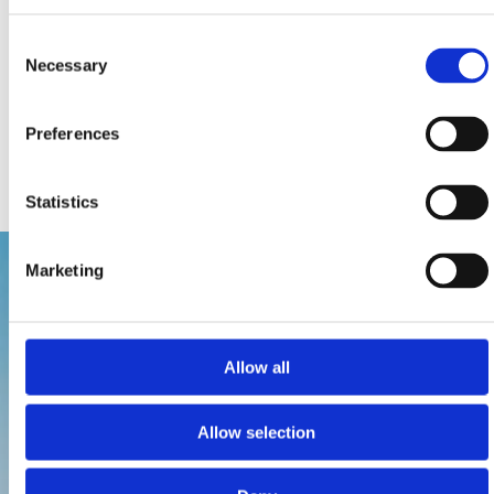
souladu s nejmodernějšími trendy.
Consent
Necessary
Selection
Zdravý způsob života je také součástí různých událostí
jako je cyklistický, plavecký a běžecký maraton,
Preferences
jachtařské regaty nebo gastro manifestace Týden modré
ryby a Rybářský týden.
Statistics
Marketing
Allow all
Allow selection