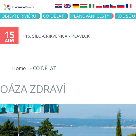
Jump to navigation
OBJEVTE RIVIÉRU
CO DĚLAT
PLÁNOVÁNÍ CESTY
KDE SE 
15
116. ŠILO-CRIKVENICA - PLAVECK...
AUG
You
are
Home
»
CO DĚLAT
here
OÁZA ZDRAVÍ