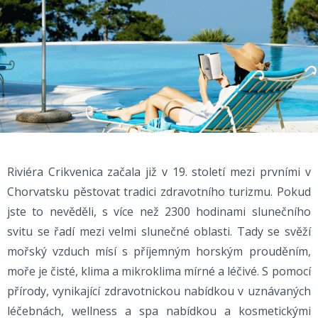
Riviéra Crikvenica začala již v 19. století mezi prvními v
Chorvatsku pěstovat tradici zdravotního turizmu. Pokud
jste to nevěděli, s více než 2300 hodinami slunečního
svitu se řadí mezi velmi slunečné oblasti. Tady se svěží
mořský vzduch mísí s příjemným horským prouděním,
moře je čisté, klima a mikroklima mírné a léčivé. S pomocí
přírody, vynikající zdravotnickou nabídkou v uznávaných
léčebnách, wellness a spa nabídkou a kosmetickými