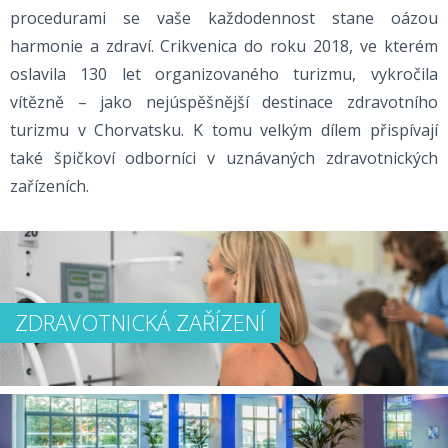
procedurami se vaše každodennost stane oázou
harmonie a zdraví. Crikvenica do roku 2018, ve kterém
oslavila 130 let organizovaného turizmu, vykročila
vítězně – jako nejúspěšnější destinace zdravotního
turizmu v Chorvatsku. K tomu velkým dílem přispívají
také špičkoví odborníci v uznávaných zdravotnických
zařízeních.
ZDRAVOTNICKÁ ZAŘÍZENÍ