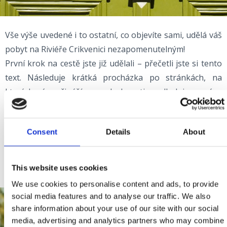
Vše výše uvedené i to ostatní, co objevíte sami, udělá váš
pobyt na Riviéře Crikvenici nezapomenutelným!
První krok na cestě jste již udělali – přečetli jste si tento
text. Následuje krátká procházka po stránkách, na
kterých vám přinášíme podrobnosti a odhalujeme vám,
kam se vydat, kde spát, jíst a bavit se, jak si kvalitně
odpočinout a mnoho dalšího.
Consent
Details
About
Začněte objevovat! Ucelte si dojmy a…přijeďte!
This website uses cookies
We use cookies to personalise content and ads, to provide
social media features and to analyse our traffic. We also
share information about your use of our site with our social
media, advertising and analytics partners who may combine