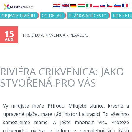
Jump to navigation
OBJEVTE RIVIÉRU
CO DĚLAT
PLÁNOVÁNÍ CESTY
KDE SE 
15
116. ŠILO-CRIKVENICA - PLAVECK...
AUG
RIVIÉRA CRIKVENICA: JAKO
STVOŘENÁ PRO VÁS
Vy milujete moře. Přírodu. Milujete slunce, krásné a
upravené pláže, máte rádi historii a tradici. To všechno
samozřejmě máme. A ještě mnohem víc... Protože
crikvenická riviéra je jednou z nejmalebnějších částí