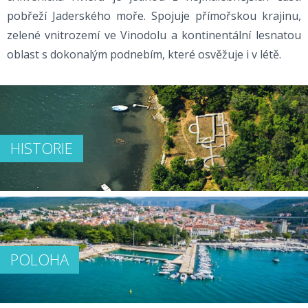
pobřeží Jaderského moře. Spojuje přímořskou krajinu,
zelené vnitrozemí ve Vinodolu a kontinentální lesnatou
oblast s dokonalým podnebím, které osvěžuje i v létě.
HISTORIE
POLOHA