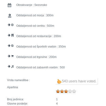
Obratovanje :
Sezonsko
Oddaljenost od morja :
300
Oddaljenost od centra :
500
Oddaljenost od restavracije :
200
Oddaljenost od športnih vsebin :
350
Oddaljenost od trgovine :
200
Oddaljenost od zabavnih vsebin :
500
Vrsta namestitve :
543 users have voted.
Apartma
Broj jedinica:
1
Glavne postelje:
4