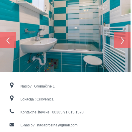
‹
›
Naslov :
Gromačine 1
Lokacija :
Crikvenica
Kontaktne številke :
00385 91 615 1578
E-naslov :
nadabrozina@gmail.com