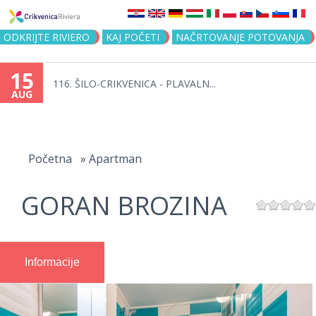
Jump to navigation
ODKRIJTE RIVIERO
KAJ POČETI
NAČRTOVANJE POTOVANJA
15
116. ŠILO-CRIKVENICA - PLAVALN...
AUG
You
are
Početna
»
Apartman
here
GORAN BROZINA
Informacije