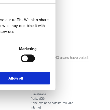
ra:
500
aurace:
200
se our traffic. We also share
rtovního vybavení:
350
ers who may combine it with
 services.
hodu:
200
ra zábavy :
500
Marketing
543 users have voted.
1
Allow all
4
0
4
Klimatizace
Parkoviště
Kabelová nebo satelitní televize
Internet