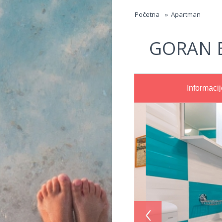
Jump to navigation
Početna
»
Apartman
GORAN 
Informacij
‹