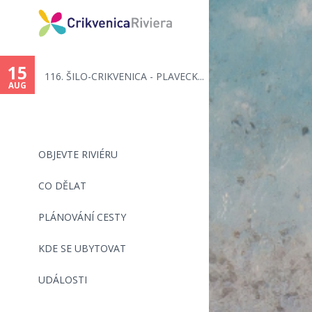
You
are
15
116. ŠILO-CRIKVENICA - PLAVECK...
here
AUG
OBJEVTE RIVIÉRU
CO DĚLAT
PLÁNOVÁNÍ CESTY
KDE SE UBYTOVAT
UDÁLOSTI