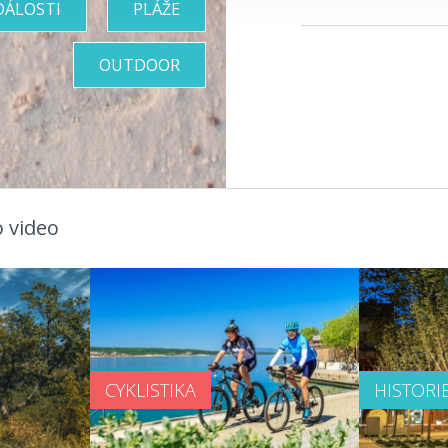
DÁLOSTI
PLÁŽE
OUTDOOR
 video
CYKLISTIKA
HISTORI