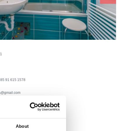
 1
85 91 615 1578
a@gmail.com
o
 :
300
About