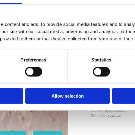
Vzdálenost od cent
Vzdálenost od rest
e content and ads, to provide social media features and to analy
Vzdálenost od sppo
 our site with our social media, advertising and analytics partn
 provided to them or that they’ve collected from your use of their
Vzdálenost od obc
Vzdálenost od cent
Preferences
Statistics
Riviéra s
Typ ubytování:
rásnějšími
Apartmán
Broj jedinica:
Allow selection
plážemi
Hlavní postele (počet):
Pomocné postele (počet):
Celkový počet postelí:
Dodatečné vybavení: