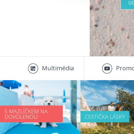
U
Multimédia
Promo
S MAZLÍČKEM NA
DOVOLENOU
CESTIČKA LÁSKY