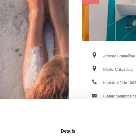
Adresa:
Gromačine
Město:
Crikvenica
Kontaktní čísla :
003
E-Mail:
nadabrozin
Otevřeno :
Sezonsk
Vzdálenost od moře
Details