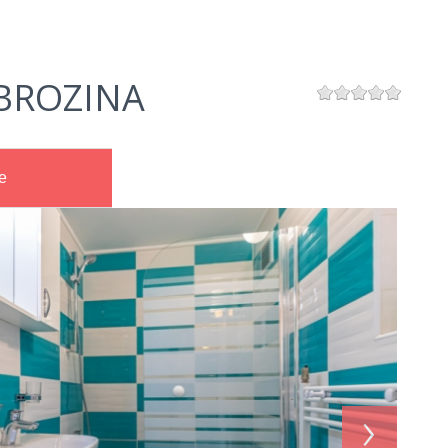
BROZINA
e
›