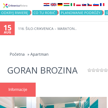
Jump to navigation
ODKRYJ RIWIERĘ
CO TU ROBIĆ
PLANOWANIE PODRÓŻY
G
15
116. ŠILO-CRIKVENICA – MARATON...
AUG
You
are
Početna
»
Apartman
here
GORAN BROZINA
Informacije