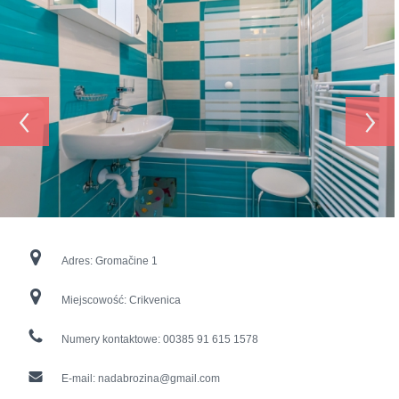
‹
›
Adres:
Gromačine 1
Miejscowość:
Crikvenica
Numery kontaktowe:
00385 91 615 1578
E-mail:
nadabrozina@gmail.com