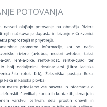
NJE POTOVANJA
in nasveti olajšajo potovanje na območju Riviere
i njih načrtovanje dopusta in bivanje v Crikvenici,
lcu preprostejši in prijetnejši.
membne prometne informacije, kot so način
kveniške riviere (avtobus, mestni avtobus, taksi,
t-a-car, rent-a-bike, rent-a-boat, rent-a-quad) ter
in bolj oddaljenimi destinacijami (Hitra ladijska
kvenica-Šilo (otok Krk), Železniška postaja Reka,
ija Reka in Rabska plovba).
em mestu prinašamo vse nasvete in informacije o
telefonskih številkah, koristnih kontaktih, denarju in
enem varstvu, cerkvah, dela prostih dnevih in