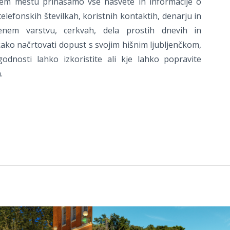
em mestu prinašamo vse nasvete in informacije o
telefonskih številkah, koristnih kontaktih, denarju in
enem varstvu, cerkvah, dela prostih dnevih in
, kako načrtovati dopust s svojim hišnim ljubljenčkom,
odnosti lahko izkoristite ali kje lahko popravite
.