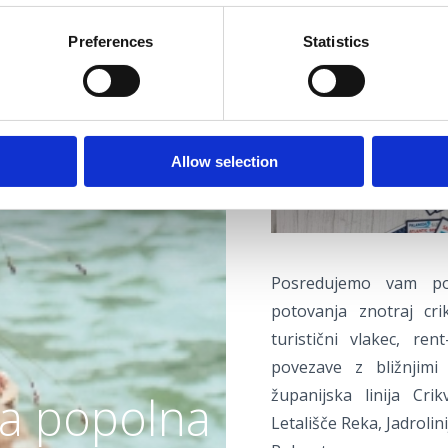
Preferences
Statistics
SOUVENIRS
Allow selection
Posredujemo vam po
potovanja znotraj cri
turistični vlakec, ren
povezave z bližnjimi 
županijska linija Cri
a popolna
Letališče Reka, Jadrolin