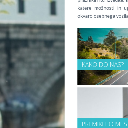
praznikih itd. Izvedite
katere možnosti in ug
okvaro osebnega vozila
KAKO DO NAS?
PREMIKI PO ME