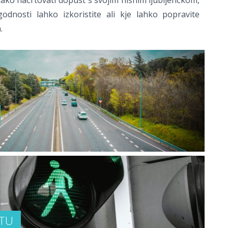
, kako načrtovati dopust s svojim hišnim ljubljenčkom,
odnosti lahko izkoristite ali kje lahko popravite
.
STU