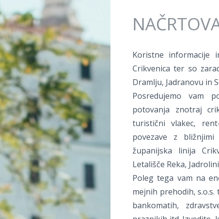
Jump to navigation
NAČRTOVA
Koristne informacije 
Crikvenica ter so zarad
Dramlju, Jadranovu in Se
Posredujemo vam po
potovanja znotraj cri
turistični vlakec, ren
povezave z bližnjimi 
županijska linija Cri
Letališče Reka, Jadrolin
Poleg tega vam na en
mejnih prehodih, s.o.s. 
bankomatih, zdravstv