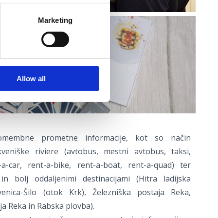
Marketing
Allow all
membne prometne informacije, kot so način
kveniške riviere (avtobus, mestni avtobus, taksi,
t-a-car, rent-a-bike, rent-a-boat, rent-a-quad) ter
in bolj oddaljenimi destinacijami (Hitra ladijska
kvenica-Šilo (otok Krk), Železniška postaja Reka,
ija Reka in Rabska plovba).