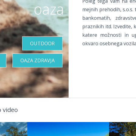
Poleg tega vam na en
oaza
mejnih prehodih, s.o.s. 
bankomatih, zdravstv
praznikih itd. Izvedite
katere možnosti in ug
OUTDOOR
okvaro osebnega vozila
OAZA ZDRAVJA
 video