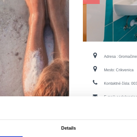
Adresa :
Gromačine
Mesto:
Crikvenica
Kontaktné čísla:
003
E-mail:
nadabrozin
Otvorené :
Sezonsk
Vzdialenosť od mor
Details