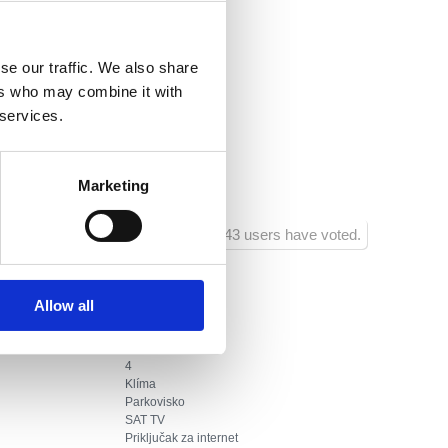
tra:
500
aurácie:
200
se our traffic. We also share
rtových zariadení:
350
ers who may combine it with
 services.
hodu :
200
avných zariadení :
500
Marketing
543 users have voted.
Allow all
1
4
0
4
Klíma
Parkovisko
SAT TV
Priključak za internet