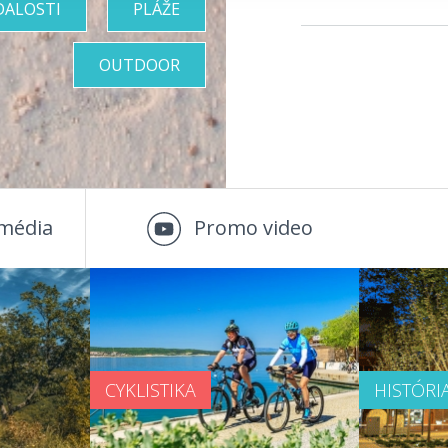
DALOSTI
PLÁŽE
OUTDOOR
média
Promo video
CYKLISTIKA
HISTÓRI