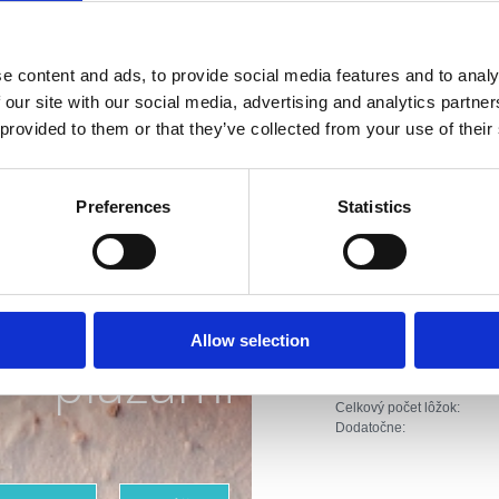
Vzdialenosť od cen
Vzdialenosť od rešt
e content and ads, to provide social media features and to analy
Vzdialenosť od špo
 our site with our social media, advertising and analytics partn
 provided to them or that they’ve collected from your use of their
Vzdialenosť od obc
Vzdialenosť od záb
Preferences
Statistics
Riviéra s
Druh ubytovania :
najkrajšími
Apartmán
Allow selection
Broj jedinica:
plážami
Hlavné postele (počet):
Pomocné lôžka (počet):
Celkový počet lôžok:
Dodatočne: