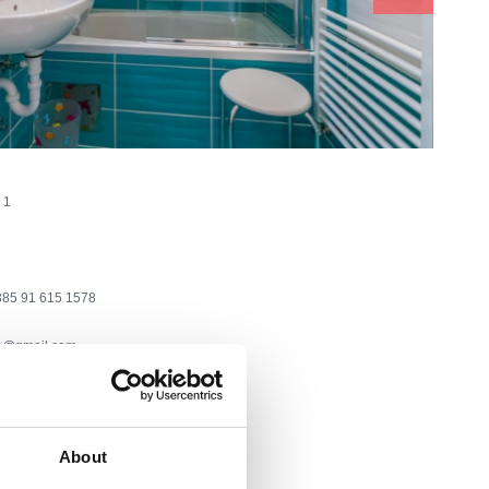
 1
85 91 615 1578
a@gmail.com
o
a :
300
About