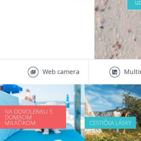
U
Web camera
Multi
NA DOVOLENKU S
DOMÁCIM
MILÁČIKOM
CESTIČKA LÁSKY