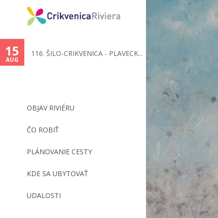
You
are
15
116. ŠILO-CRIKVENICA - PLAVECK...
here
AUG
OBJAV RIVIÉRU
ČO ROBIŤ
PLÁNOVANIE CESTY
KDE SA UBYTOVAŤ
UDALOSTI