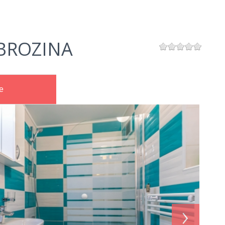
BROZINA
e
›