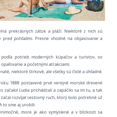
 plná prekrásnych zátok a pláží. Niektoré z nich sú
é pred pohľadmi. Presne vhodné na objavovanie a
 podľa potrieb moderných kúpačov a turistov, so
 opaľovanie a početnými atrakciami.
naté, niektoré štrkové, ale všetky sú čisté a úhľadné.
v roku 1888 postavené prvé verejné morské drevené
o začalo! Ľudia prichádzali a zapáčilo sa im tu, a tak
a začal rozvíjať cestovný ruch, ktorý bolo potrebné už
 to sme aj urobili.
nimočné, more je ako vymyslené a v blízkosti sa