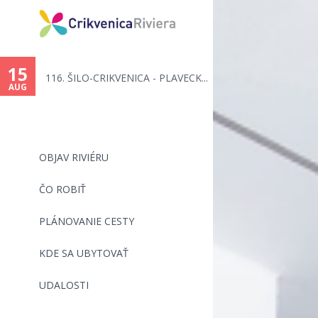
You
are
15
116. ŠILO-CRIKVENICA - PLAVECK...
here
AUG
OBJAV RIVIÉRU
ČO ROBIŤ
PLÁNOVANIE CESTY
KDE SA UBYTOVAŤ
UDALOSTI