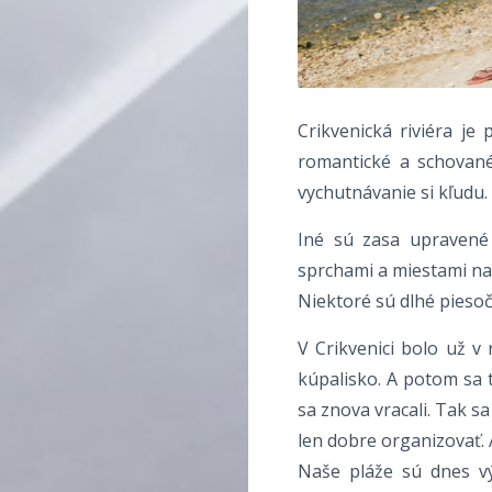
Crikvenická riviéra je
romantické a schovan
vychutnávanie si kľudu.
Iné sú zasa upravené
sprchami a miestami na
Niektoré sú dlhé piesoč
V Crikvenici bolo už 
kúpalisko. A potom sa t
sa znova vracali. Tak s
len dobre organizovať. A
Naše pláže sú dnes vý