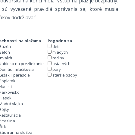
odvorska na konci móla. Vstup na pláž je bezplatný.
 sú vyvesené pravidlá správania sa, ktoré musia
čikov dodržiavať.
sebnosti na plažama
Pogodno za
Bazén
deti
Betón
mladých
Invalidi
rodiny
Kabínka na prezliekanie
ostatných
Domáci miláčikovia
páry
Leżaki i parasole
staršie osoby
Poplatok
Nudisti
Parkovisko
Piesok
Modrá vlajka
Bójky
Reštaurácia
Zmrzlina
Štrk
Záchranná služba