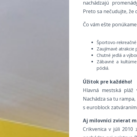
nachádzajú promenády
Preto sa nečudujte, že d
Čo vám ešte ponúkame 
Športovo-rekreačné
Zaujímavé atrakcie p
Chutné jedlá a výbo
Zábavné a kultúrne
pódiá.
Úžitok pre každého!
Hlavná mestská pláž v
Nachádza sa tu rampa, 
s euroblock zatváraním
Aj milovníci zvierat m
Crikvenica v júli 2010 