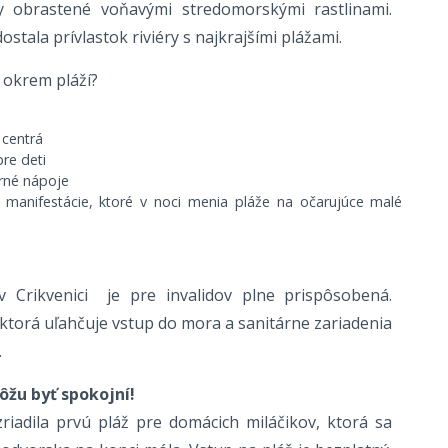
 obrastené voňavými stredomorskými rastlinami.
ostala prívlastok riviéry s najkrajšími plážami.
okrem pláží?
 centrá
re deti
rné nápoje
 manifestácie, ktoré v noci menia pláže na očarujúce malé
 Crikvenici je pre invalidov plne prispôsobená.
ktorá uľahčuje vstup do mora a sanitárne zariadenia
.
ôžu byť spokojní!
zriadila prvú pláž pre domácich miláčikov, ktorá sa