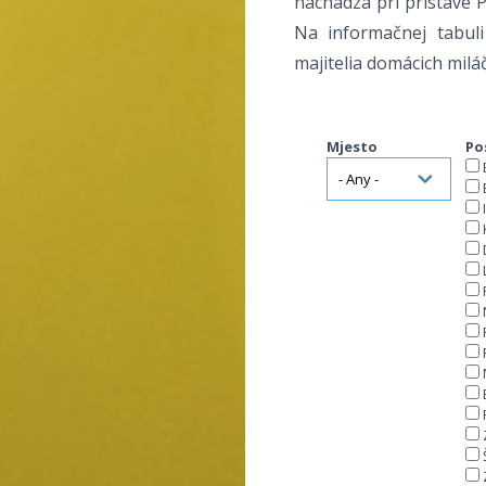
nachádza pri prístave P
Na informačnej tabuli
majitelia domácich milá
Mjesto
Po