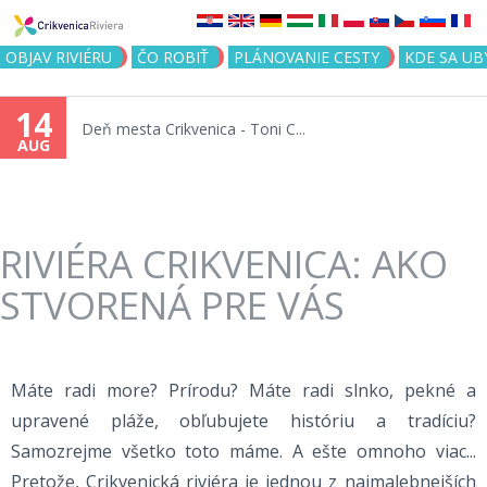
Jump to navigation
OBJAV RIVIÉRU
ČO ROBIŤ
PLÁNOVANIE CESTY
KDE SA UB
14
Deň mesta Crikvenica - Toni C...
AUG
RIVIÉRA CRIKVENICA: AKO
STVORENÁ PRE VÁS
Máte radi more? Prírodu? Máte radi slnko, pekné a
upravené pláže, obľubujete históriu a tradíciu?
Samozrejme všetko toto máme. A ešte omnoho viac...
Pretože, Crikvenická riviéra je jednou z najmalebnejších