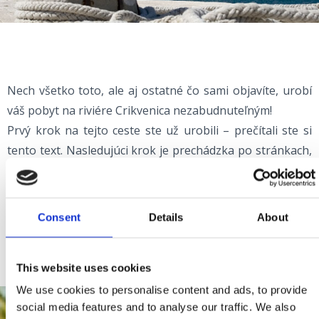
Nech všetko toto, ale aj ostatné čo sami objavíte, urobí
váš pobyt na riviére Crikvenica nezabudnuteľným!
Prvý krok na tejto ceste ste už urobili – prečítali ste si
tento text. Nasledujúci krok je prechádzka po stránkach,
kde Vám prinášame detaily a ukážeme kam odísť, kde
prespať, kde sa najesť a zabávať, ako si kvalitne
oddýchnuť a ešte oveľa viac.
Consent
Details
About
Začnite skúmať! Doplňte si svoje dojmy a…príďte!
This website uses cookies
We use cookies to personalise content and ads, to provide
social media features and to analyse our traffic. We also