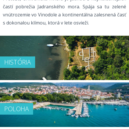
častí pobrežia Jadranského mora. Spája sa tu zelené
vnútrozemie vo Vinodole a kontinentálna zalesnená časť
s dokonalou klímou, ktorá v lete osvieži.
HISTÓRIA
POLOHA