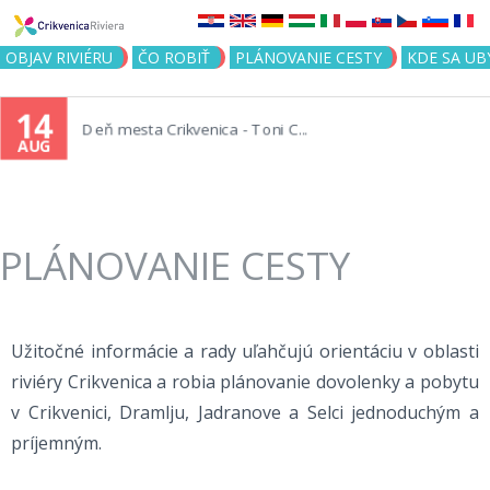
Jump to navigation
OBJAV RIVIÉRU
ČO ROBIŤ
PLÁNOVANIE CESTY
KDE SA UB
14
Deň mesta Crikvenica - Toni C...
AUG
PLÁNOVANIE CESTY
Užitočné informácie a rady uľahčujú orientáciu v oblasti
riviéry Crikvenica a robia plánovanie dovolenky a pobytu
v Crikvenici, Dramlju, Jadranove a Selci jednoduchým a
príjemným.