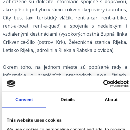
Zobrazené sú dôležité informácie spojené s dopravou,
ako spôsob pohybu v rámci crikvenickej riviéry (autobus,
City bus, taxi, turistický vláčik, rent-a-car, rent-a-bike,
rent-a-boat, rent-a-quad) a spojenia s neďalekými i
vzdialenými destináciami (vysokorýchlostná župná linka
Crikvenica-Šilo (ostrov Krk), Železničná stanica Rijeka,
Letisko Rijeka, Jadrolinija Rijeka a Rábska plovidba).
Okrem toho, na jednom mieste sú popísané rady a
informácie o hraničných prechodoch, s.o.s. číslach,
užitočných kontaktoch, peniazoch a bankomatoch,
ochrane zdravia, kostoloch, sviatkoch a dňoch
pracovného voľna a podobne. Zistite ako si naplánovať
Consent
Details
About
dovolenku s vašim domácim miláčikom, aké sú možnosti
a výhody a kde opraviť poruchu na osobnom
This website uses cookies
automobile.
We use cookies to personalise content and ads, to provide