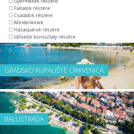
Gyermekek részére
Fiatalok részére
Családok részére
Mindenkinek
Házaspárok részére
Idősebb korosztály részére
GRADSKO KUPALIŠTE CRIKVENICA
BALUSTRADA