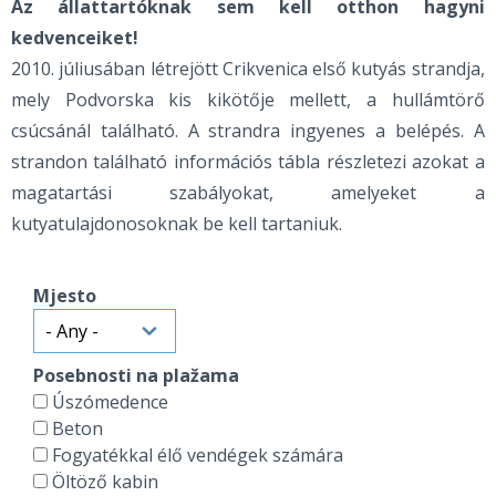
Az állattartóknak sem kell otthon hagyni
kedvenceiket!
2010. júliusában létrejött Crikvenica első kutyás strandja,
mely Podvorska kis kikötője mellett, a hullámtörő
csúcsánál található. A strandra ingyenes a belépés. A
strandon található információs tábla részletezi azokat a
magatartási szabályokat, amelyeket a
kutyatulajdonosoknak be kell tartaniuk.
Mjesto
Posebnosti na plažama
Úszómedence
Beton
Fogyatékkal élő vendégek számára
Öltöző kabin