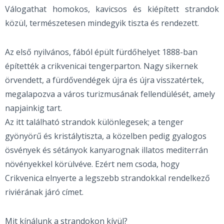
Válogathat homokos, kavicsos és kiépített strandok
közül, természetesen mindegyik tiszta és rendezett.
Az első nyilvános, fából épült fürdőhelyet 1888-ban
építették a crikvenicai tengerparton. Nagy sikernek
örvendett, a fürdővendégek újra és újra visszatértek,
megalapozva a város turizmusának fellendülését, amely
napjainkig tart.
Az itt található strandok különlegesek; a tenger
gyönyörű és kristálytiszta, a közelben pedig gyalogos
ösvények és sétányok kanyarognak illatos mediterrán
növényekkel körülvéve. Ezért nem csoda, hogy
Crikvenica elnyerte a legszebb strandokkal rendelkező
riviérának járó címet.
Mit kínálunk a strandokon kívül?