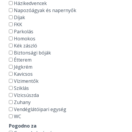
Házikedvencek
Napozóágyak és napernyők
Díjak
FKK
Parkolás
Homokos
Kék zászló
Biztonsági bóják
Étterem
Jégkrém
Kavicsos
Vízimentők
Sziklás
Vízicsúszda
Zuhany
Vendéglátóipari egység
WC
Pogodno za