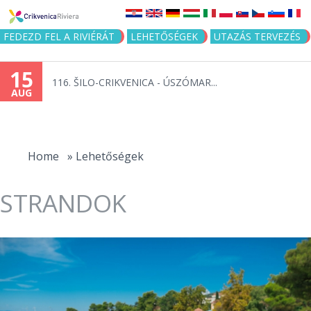
Jump to navigation
FEDEZD FEL A RIVIÉRÁT
LEHETŐSÉGEK
UTAZÁS TERVEZÉS
15
116. ŠILO-CRIKVENICA - ÚSZÓMAR...
AUG
You
are
Home
»
Lehetőségek
here
STRANDOK