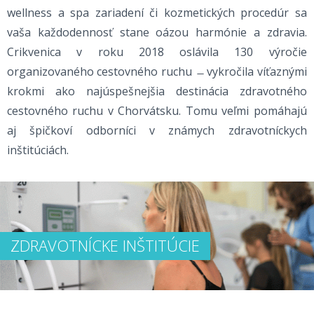
wellness a spa zariadení či kozmetických procedúr sa
vaša každodennosť stane oázou harmónie a zdravia.
Crikvenica v roku 2018 oslávila 130 výročie
organizovaného cestovného ruchu ̶ vykročila víťaznými
krokmi ako najúspešnejšia destinácia zdravotného
cestovného ruchu v Chorvátsku. Tomu veľmi pomáhajú
aj špičkoví odborníci v známych zdravotníckych
inštitúciách.
ZDRAVOTNÍCKE INŠTITÚCIE