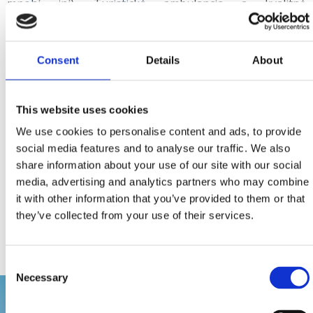
mnohí iní). Turistická ambulancia a kvalitné
špecializované služby v príjemnom a uvoľnenom
prostredí sú najvýznamnejšie charakteristiky Polikliniky
Consent
Details
About
"Katunar" v Crikvenici.
Nachádzajú sa tu aj rôzne stomatologické a
This website uses cookies
špecializované ordinácie, ktoré ponúkajú kvalitné služby
We use cookies to personalise content and ads, to provide
v súlade s najnovšími trendami.
social media features and to analyse our traffic. We also
share information about your use of our site with our social
Zdravý spôsob života je súčasťou mnohých udalostí ako
media, advertising and analytics partners who may combine
it with other information that you’ve provided to them or that
sú cyklistické, plavecké alebo bežecké maratóny, regaty
they’ve collected from your use of their services.
plachetníc alebo gastro manifestácia Týždeň modrej
ryby a Rybársky týždeň.
Consent
Necessary
Selection