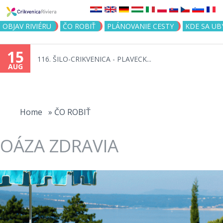
Jump to navigation
OBJAV RIVIÉRU
ČO ROBIŤ
PLÁNOVANIE CESTY
KDE SA UB
15
116. ŠILO-CRIKVENICA - PLAVECK...
AUG
You
are
Home
»
ČO ROBIŤ
here
OÁZA ZDRAVIA