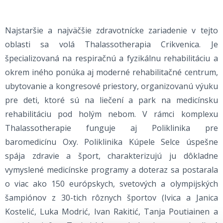
Najstaršie a najväčšie zdravotnícke zariadenie v tejto
oblasti sa volá Thalassotherapia Crikvenica. Je
špecializovaná na respiračnú a fyzikálnu rehabilitáciu a
okrem iného ponúka aj moderné rehabilitačné centrum,
ubytovanie a kongresové priestory, organizovanú výuku
pre deti, ktoré sú na liečení a park na medicínsku
rehabilitáciu pod holým nebom. V rámci komplexu
Thalassotherapie funguje aj Poliklinika pre
baromedicínu Oxy. Poliklinika Kúpele Selce úspešne
spája zdravie a šport, charakterizujú ju dôkladne
vymyslené medicínske programy a doteraz sa postarala
o viac ako 150 európskych, svetových a olympijských
šampiónov z 30-tich rôznych športov (Ivica a Janica
Kostelić, Luka Modrić, Ivan Rakitić, Tanja Poutiainen a