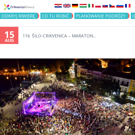
Jump to navigation
ODKRYJ RIWIERĘ
CO TU ROBIĆ
PLANOWANIE PODRÓŻY
G
15
116. ŠILO-CRIKVENICA – MARATON...
AUG