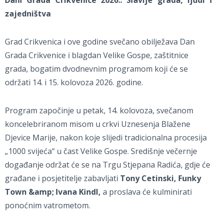
Dani Grada Crikvenice 2026.: Slavlje grada, ljudi i
zajedništva
Grad Crikvenica i ove godine svečano obilježava Dan
Grada Crikvenice i blagdan Velike Gospe, zaštitnice
grada, bogatim dvodnevnim programom koji će se
održati 14. i 15. kolovoza 2026. godine.
Program započinje u petak, 14. kolovoza, svečanom
koncelebriranom misom u crkvi Uznesenja Blažene
Djevice Marije, nakon koje slijedi tradicionalna procesija
„1000 svijeća“ u čast Velike Gospe. Središnje večernje
događanje održat će se na Trgu Stjepana Radića, gdje će
građane i posjetitelje zabavljati
Tony Cetinski, Funky
Town &amp; Ivana Kindl,
a proslava će kulminirati
ponoćnim vatrometom.