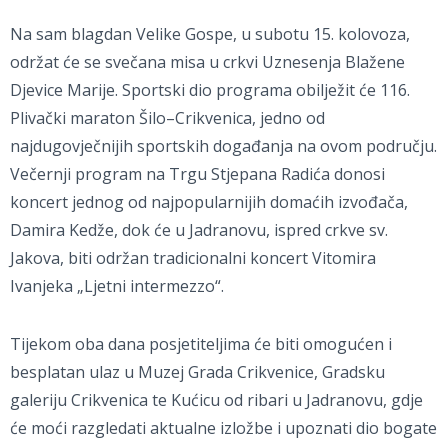
Na sam blagdan Velike Gospe, u subotu 15. kolovoza,
održat će se svečana misa u crkvi Uznesenja Blažene
Djevice Marije. Sportski dio programa obilježit će 116.
Plivački maraton Šilo–Crikvenica, jedno od
najdugovječnijih sportskih događanja na ovom području.
Večernji program na Trgu Stjepana Radića donosi
koncert jednog od najpopularnijih domaćih izvođača,
Damira Kedže, dok će u Jadranovu, ispred crkve sv.
Jakova, biti održan tradicionalni koncert Vitomira
Ivanjeka „Ljetni intermezzo“.
Tijekom oba dana posjetiteljima će biti omogućen i
besplatan ulaz u Muzej Grada Crikvenice, Gradsku
galeriju Crikvenica te Kućicu od ribari u Jadranovu, gdje
će moći razgledati aktualne izložbe i upoznati dio bogate