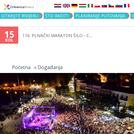
Jump to navigation
OTKRIJTE RIVIJERU
ŠTO RADITI
PLANIRANJE PUTOVANJA
15
116. PLIVAČKI MARATON ŠILO - C...
KOL
Vi
ste
Početna
»
Događanja
ovdje