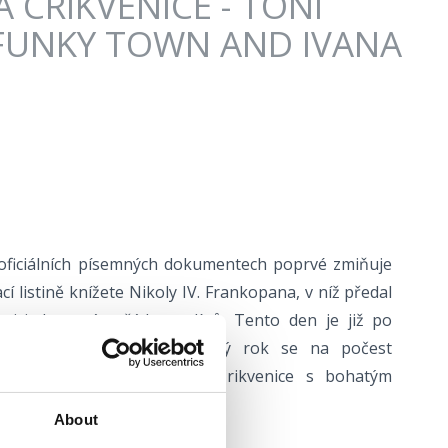
 CRIKVENICE - TONI
 FUNKY TOWN AND IVANA
 oficiálních písemných dokumentech poprvé zmiňuje
cí listině knížete Nikoly IV. Frankopana, v níž předal
enici do správy řádu pavlínů. Tento den je již po
jako narozeniny města. Každý rok se na počest
týdnu pořádají Dny města Crikvenice s bohatým
 sportovním programem.
About