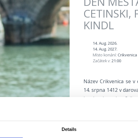
DEN MĚSTA
CETINSKI,
KINDL
14. Aug. 2026.
14. Aug. 2027.
Místo konání:
Crikvenica
Začátek v:
21:00
Název Crikvenica se v
14. srpna 1412 v darova
hrad a kostel v Crikv
desetiletí vyhrazen 
Crikvenice v tomto 
kulturním, zábavním a
Details