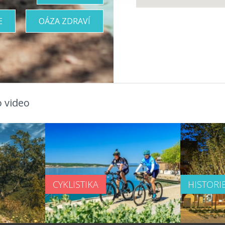
E
OÁZA ZDRAVÍ
 video
CYKLISTIKA
HISTORI