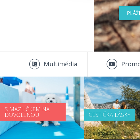
PLÁŽ
Multimédia
Promo
S MAZLÍČKEM NA
DOVOLENOU
CESTIČKA LÁSKY