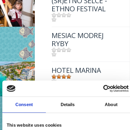
(SR)ETNO SELCE -
ETHNO FESTIVAL
Mjesto:
Mjesto: Selce
MESIAC MODREJ
RYBY
Mjesto:
Mjesto: Crikvenica
HOTEL MARINA
Mjesto:
Mjesto: Selce
Udaljenost od mora:
20 m
MIESIĄC TŁUSTEJ
Consent
Details
About
RYBY
This website uses cookies