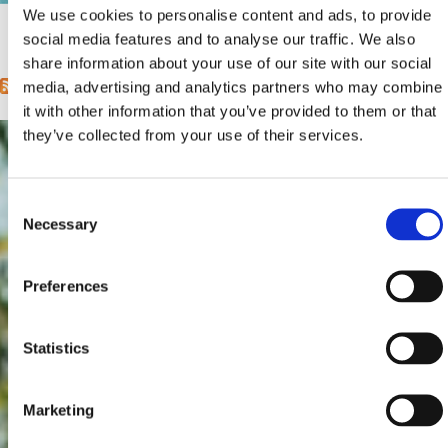
Mjesto:
Mjesto: Crikvenica
We use cookies to personalise content and ads, to provide
social media features and to analyse our traffic. We also
1
2
3
4
5
6
7
8
9
…
sljedeća ›
posljednja »
Stranice
share information about your use of our site with our social
media, advertising and analytics partners who may combine
it with other information that you’ve provided to them or that
they’ve collected from your use of their services.
Consent
Necessary
Selection
Preferences
Statistics
Marketing