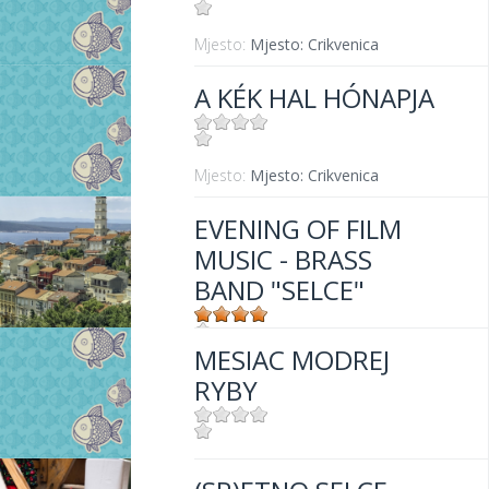
Mjesto:
Mjesto: Crikvenica
A KÉK HAL HÓNAPJA
Mjesto:
Mjesto: Crikvenica
EVENING OF FILM
MUSIC - BRASS
BAND "SELCE"
MESIAC MODREJ
Mjesto:
Mjesto: Selce
RYBY
Mjesto:
Mjesto: Crikvenica