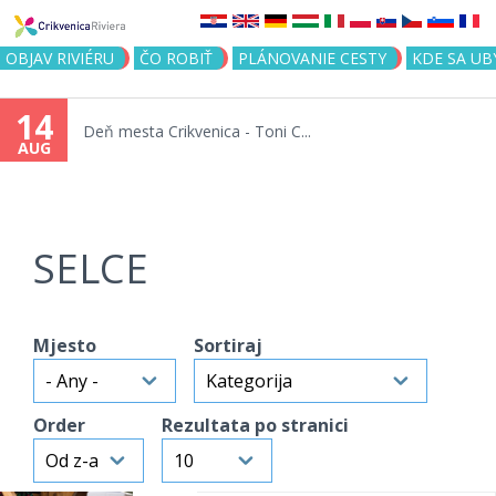
Jump to navigation
OBJAV RIVIÉRU
ČO ROBIŤ
PLÁNOVANIE CESTY
KDE SA UB
14
Deň mesta Crikvenica - Toni C...
AUG
SELCE
Mjesto
Sortiraj
Order
Rezultata po stranici