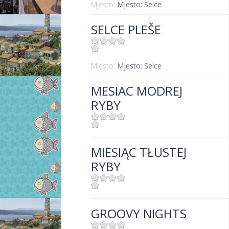
Mjesto:
Mjesto: Selce
Udaljenost od mora:
0 m
SELCE PLEŠE
Mjesto:
Mjesto: Selce
MESIAC MODREJ
RYBY
Mjesto:
Mjesto: Crikvenica
MIESIĄC TŁUSTEJ
RYBY
Mjesto:
Mjesto: Crikvenica
GROOVY NIGHTS