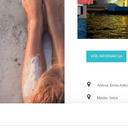
VIŠE INFORMACIJA
Adresa:
Emila Antić
Mjesto:
Selce
Kontakt brojevi:
tel
E-mail:
info@hotela