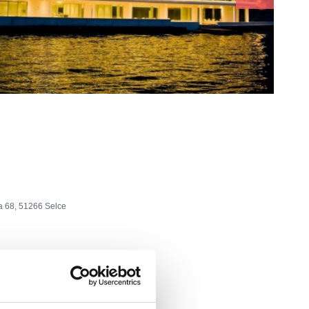
a 68, 51266 Selce
: +385 51 406 490, fax: +385 51 406 499
mabilis.com