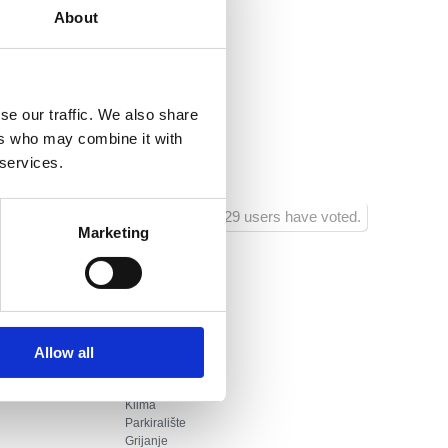
About
bilis.com
dišnje
se our traffic. We also share
:
0
ers who may combine it with
a:
400
 services.
1529 users have voted.
Marketing
Allow all
Dodaci:
Klima
Parkiralište
Grijanje