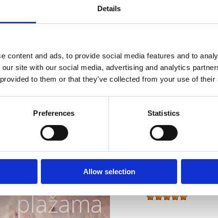
Details
web:
www.hotelama
Poslovanje:
Cjelogo
e content and ads, to provide social media features and to analy
Udaljenost od mora
 our site with our social media, advertising and analytics partn
Udaljenost od centr
 provided to them or that they’ve collected from your use of their
Karakteristike hotela
Preferences
Statistics
Bar
Bazen u zatvorenom
Rivijera s
Parking na otvorenom
Wellness
najljepšim
Allow selection
Vrsta smještaja:
plažama