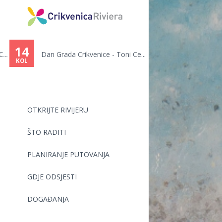
Vi
ste
14
Dan Grada Crikvenice - Toni Ce...
ovdje
KOL
OTKRIJTE RIVIJERU
ŠTO RADITI
PLANIRANJE PUTOVANJA
GDJE ODSJESTI
DOGAĐANJA