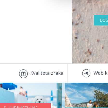
DOG
Kvaliteta zraka
Web k
S LJUBIMCEM NA