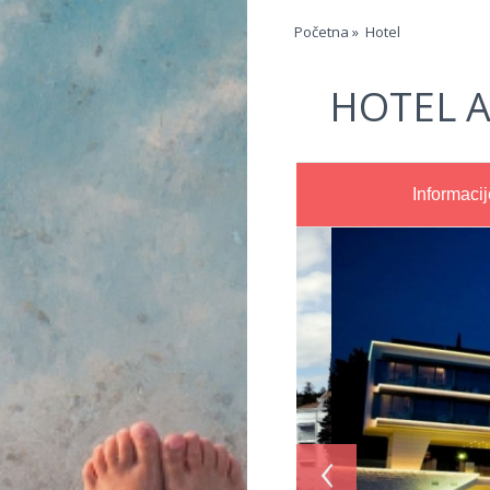
Jump to navigation
Početna
»
Hotel
HOTEL A
Informacij
‹