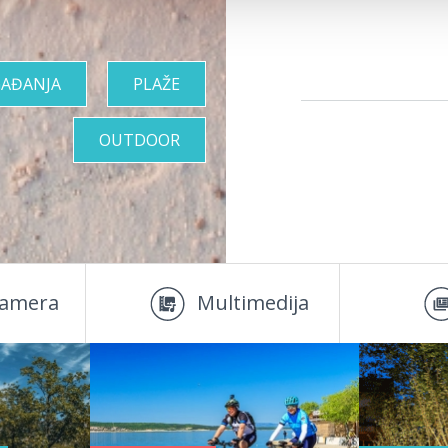
AĐANJA
PLAŽE
OUTDOOR
amera
Multimedija