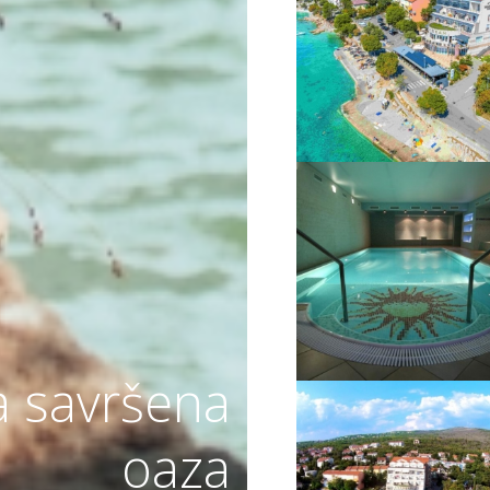
VIŠE INFORMACIJA
VIŠE INFORMACIJA
a savršena
oaza
VIŠE INFORMACIJA