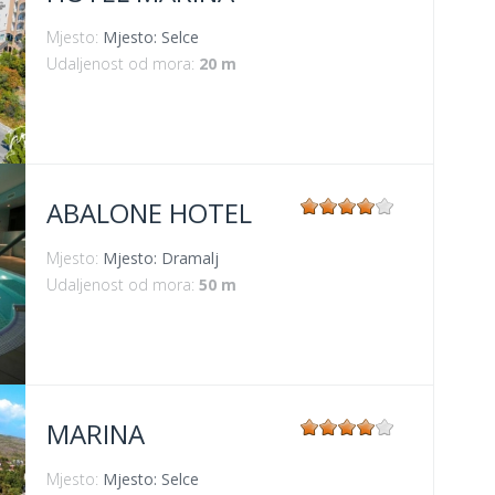
Mjesto:
Mjesto: Selce
Udaljenost od mora:
20 m
ABALONE HOTEL
Mjesto:
Mjesto: Dramalj
Udaljenost od mora:
50 m
MARINA
Mjesto:
Mjesto: Selce