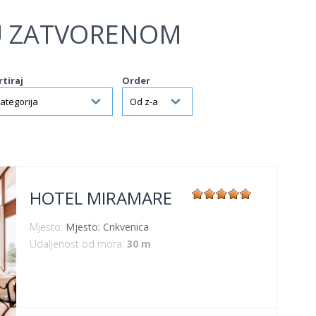
U ZATVORENOM
rtiraj
Order
HOTEL MIRAMARE
Mjesto:
Mjesto: Crikvenica
Udaljenost od mora:
30 m