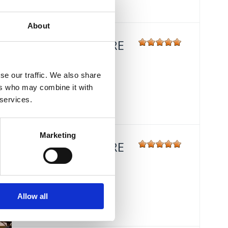
About
HOTEL MIRAMARE
Mjesto:
Mjesto: Crikvenica
se our traffic. We also share
Udaljenost od mora:
30 m
ers who may combine it with
 services.
Marketing
HOTEL MIRAMARE
Mjesto:
Mjesto: Crikvenica
Udaljenost od mora:
30 m
Allow all