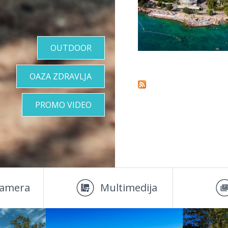
OUTDOOR
Stranice
OAZA ZDRAVLJA
PROMO VIDEO
amera
Multimedija