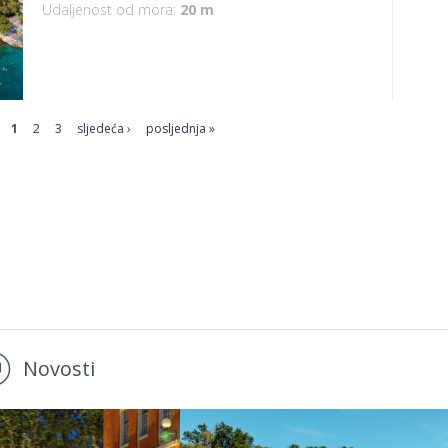
Udaljenost od mora:
20 m
1
2
3
sljedeća ›
posljednja »
Novosti