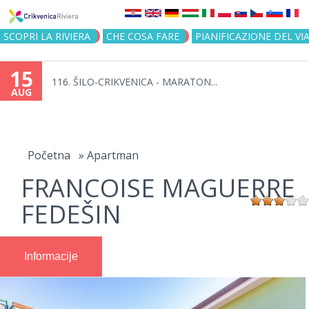
Jump to navigation
SCOPRI LA RIVIERA
CHE COSA FARE
PIANIFICAZIONE DEL VI
15
116. ŠILO-CRIKVENICA - MARATON...
AUG
You
are
Početna
»
Apartman
FRANCOISE MAGUERRE
here
FEDEŠIN
Informacije