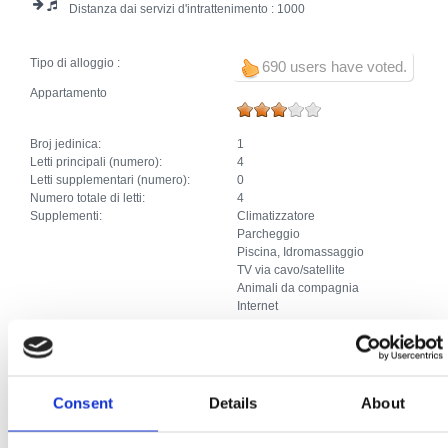
Distanza dai servizi d'intrattenimento :
1000
Tipo di alloggio :
690 users have voted.
Appartamento
Broj jedinica:
1
Letti principali (numero):
4
Letti supplementari (numero):
0
Numero totale di letti:
4
Supplementi:
Climatizzatore
Parcheggio
Piscina, Idromassaggio
TV via cavo/satellite
Animali da compagnia
Internet
Monolocale - studio
Consent
Details
About
Broj jedinica:
2
Letti principali (numero):
4