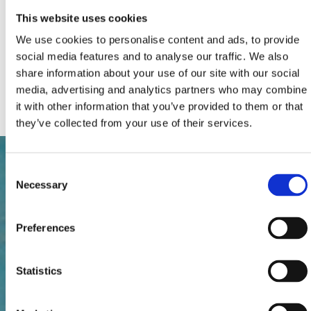
Letti supplementari (numero):
0
Numero totale di letti:
4
This website uses cookies
Supplementi:
Climatizzatore
We use cookies to personalise content and ads, to provide
Parcheggio
Piscina, Idromassaggio
social media features and to analyse our traffic. We also
TV via cavo/satellite
share information about your use of our site with our social
Animali da compagnia
media, advertising and analytics partners who may combine
Internet
it with other information that you’ve provided to them or that
they’ve collected from your use of their services.
Consent
Necessary
Selection
Preferences
Statistics