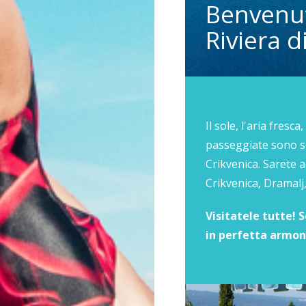
Benvenut
Riviera d
Il sole, l'aria fresc
passeggiate sono sol
Crikvenica. Sarete ac
Crikvenica, Dramalj
Visitatele tutte!
in perfetta armon