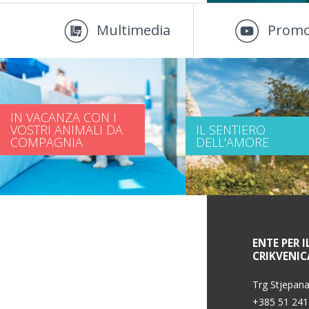
Multimedia
Promo
IN VACANZA CON I
VOSTRI ANIMALI DA
IL SENTIERO
COMPAGNIA
DELL'AMORE
INFORMAZIONI DI SERVIZIO
ENTE PER I
CRIKVENIC
Condizioni d'uso
Trg Stjepana
+385 51 241