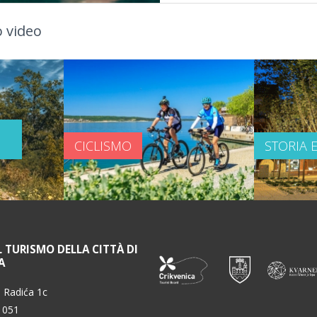
 video
CICLISMO
STORIA 
L TURISMO DELLA CITTÀ DI
A
 Radića 1c
 051