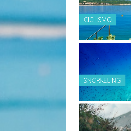
CICLISMO
SNORKELING