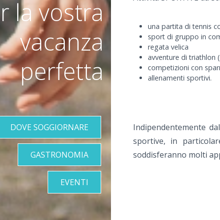
r la vostra
una partita di tennis 
vacanza
sport di gruppo in c
regata velica
avventure di triathlon 
perfetta
competizioni con spar
allenamenti sportivi.
DOVE SOGGIORNARE
Indipendentemente dall
sportive, in particola
GASTRONOMIA
soddisferanno molti app
EVENTI