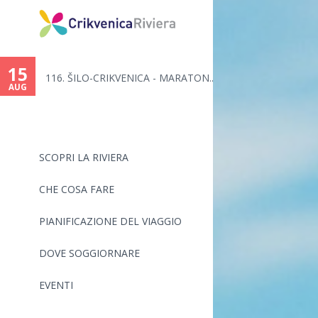
You
are
15
116. ŠILO-CRIKVENICA - MARATON...
here
AUG
SCOPRI LA RIVIERA
CHE COSA FARE
PIANIFICAZIONE DEL VIAGGIO
DOVE SOGGIORNARE
EVENTI