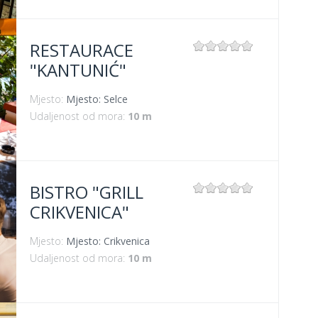
RESTAURACE
"KANTUNIĆ"
Mjesto:
Mjesto: Selce
Udaljenost od mora:
10 m
BISTRO "GRILL
CRIKVENICA"
Mjesto:
Mjesto: Crikvenica
Udaljenost od mora:
10 m