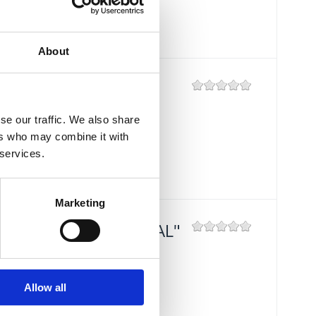
Udaljenost od mora:
100 m
About
BISTRO "GRILL
CRIKVENICA"
se our traffic. We also share
ers who may combine it with
Mjesto:
Mjesto: Crikvenica
 services.
Udaljenost od mora:
10 m
Marketing
RESTORAN "FERAL"
Mjesto:
Mjesto: Jadranovo
Udaljenost od mora:
5 m
Allow all