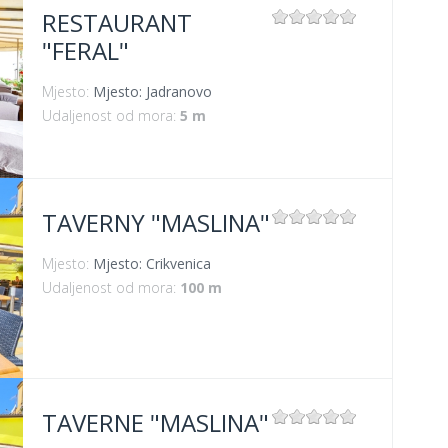
RESTAURANT
"FERAL"
Mjesto:
Mjesto: Jadranovo
Udaljenost od mora:
5 m
TAVERNY "MASLINA"
Mjesto:
Mjesto: Crikvenica
Udaljenost od mora:
100 m
TAVERNE "MASLINA"