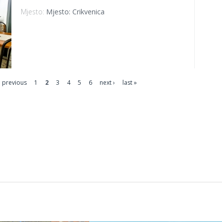
Mjesto:
Mjesto: Crikvenica
‹ previous
1
2
3
4
5
6
next ›
last »