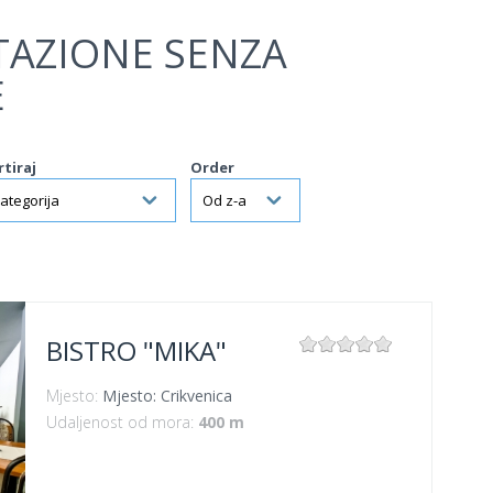
TAZIONE SENZA
E
rtiraj
Order
BISTRO "MIKA"
Mjesto:
Mjesto: Crikvenica
Udaljenost od mora:
400 m