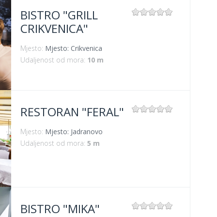
BISTRO "GRILL
CRIKVENICA"
Mjesto:
Mjesto: Crikvenica
Udaljenost od mora:
10 m
RESTORAN "FERAL"
Mjesto:
Mjesto: Jadranovo
Udaljenost od mora:
5 m
BISTRO "MIKA"