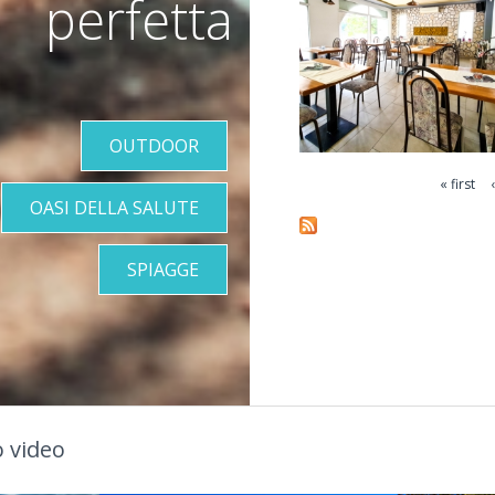
perfetta
VIŠE INFORMACIJA
OUTDOOR
« first
Pages
OASI DELLA SALUTE
SPIAGGE
 video