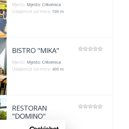
Mjesto:
Mjesto: Crikvenica
Udaljenost od mora:
100 m
BISTRO "MIKA"
Mjesto:
Mjesto: Crikvenica
Udaljenost od mora:
400 m
RESTORAN
"DOMINO"
Mjesto:
Mjesto: Dramalj