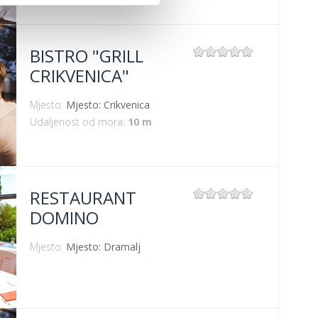
BISTRO "GRILL
CRIKVENICA"
Mjesto:
Mjesto: Crikvenica
Udaljenost od mora:
10 m
RESTAURANT
DOMINO
Mjesto:
Mjesto: Dramalj