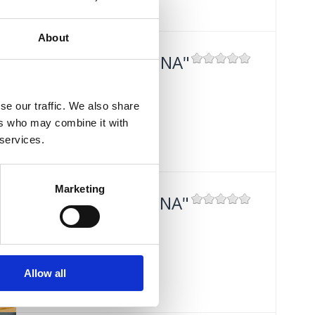
About
TAVERNY "MASLINA"
Mjesto:
Mjesto: Crikvenica
se our traffic. We also share
Udaljenost od mora:
100 m
ers who may combine it with
 services.
Marketing
TAVERNE "MASLINA"
Mjesto:
Mjesto: Crikvenica
Udaljenost od mora:
100 m
Allow all