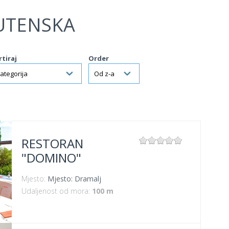
UTENSKA
rtiraj
Order
RESTORAN
"DOMINO"
Mjesto:
Mjesto: Dramalj
Udaljenost od mora:
100 m