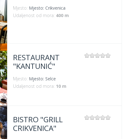
Mjesto:
Mjesto: Crikvenica
Udaljenost od mora:
400 m
RESTAURANT
"KANTUNIĆ"
Mjesto:
Mjesto: Selce
Udaljenost od mora:
10 m
BISTRO "GRILL
CRIKVENICA"