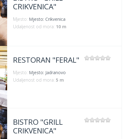
CRIKVENICA"
Mjesto:
Mjesto: Crikvenica
Udaljenost od mora:
10 m
RESTORAN "FERAL"
Mjesto:
Mjesto: Jadranovo
Udaljenost od mora:
5 m
BISTRO "GRILL
CRIKVENICA"