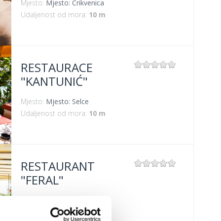
Mjesto:
Mjesto: Crikvenica
Udaljenost od mora:
10 m
RESTAURACE
"KANTUNIĆ"
Mjesto:
Mjesto: Selce
Udaljenost od mora:
10 m
RESTAURANT
"FERAL"
Mjesto:
Mjesto: Jadranovo
Udaljenost od mora:
5 m