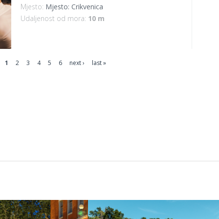
Mjesto:
Mjesto: Crikvenica
Udaljenost od mora:
10 m
1
2
3
4
5
6
next ›
last »