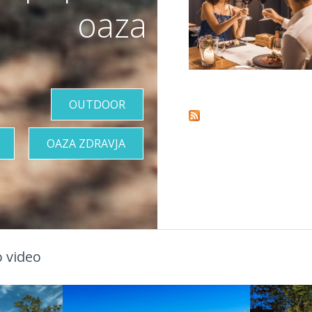
oaza
Pages
OUTDOOR
OAZA ZDRAVJA
 video