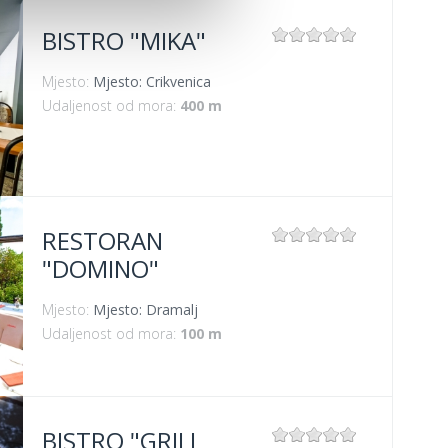
BISTRO "MIKA"
Mjesto:
Mjesto: Crikvenica
Udaljenost od mora:
400 m
RESTORAN
"DOMINO"
Mjesto:
Mjesto: Dramalj
Udaljenost od mora:
100 m
BISTRO "GRILL