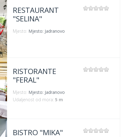
RESTAURANT
"SELINA"
Mjesto:
Mjesto: Jadranovo
RISTORANTE
"FERAL"
Mjesto:
Mjesto: Jadranovo
Udaljenost od mora:
5 m
BISTRO "MIKA"