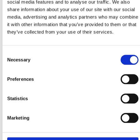
social media features and to analyse our traffic. We also
Attività RICREATIVE da scegliere:
share information about your use of our site with our social
media, advertising and analytics partners who may combine
it with other information that you’ve provided to them or that
corsa mattutina
they’ve collected from your use of their services.
esplorare un terreno collinare
guidare la bicicletta
Consent
divertimento pomeridiano con sport di gruppo o
Necessary
Selection
attività in mare
esplorare il fondale marino assieme a
professionisti
Preferences
pesca di gruppo
passeggiata serale con la vostra dolce metà.
Statistics
Marketing
Attività SPORTIVE da scegliere: