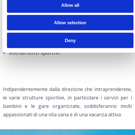
Allow all
una partita di tennis con una persona amica
sport di gruppo in compagnia
Allow selection
regata velica
avventure di triathlon (ciclismo, corsa, nuoto)
Deny
competizioni con sparring club
allenamenti sportivi.
Indipendentemente dalla direzione che intraprenderete,
le varie strutture sportive, in particolare i servizi per i
bambini e le gare organizzate, soddisferanno molti
appassionati di una vita sana e di una vacanza attiva.