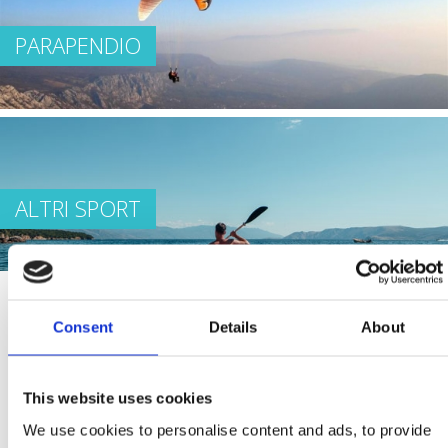
PARAPENDIO
ALTRI SPORT
Consent
Details
About
Che voi siate atleti ricreativi o professionisti, qui
troverete tutto ciò di cui avete bisogno. Scoprite che tipo
This website uses cookies
di atleta siete:
We use cookies to personalise content and ads, to provide