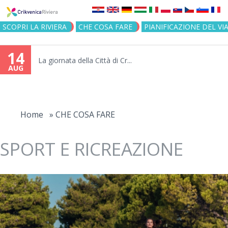
Jump to navigation
SCOPRI LA RIVIERA
CHE COSA FARE
PIANIFICAZIONE DEL VI
14
La giornata della Città di Cr...
AUG
You
are
Home
»
CHE COSA FARE
here
SPORT E RICREAZIONE