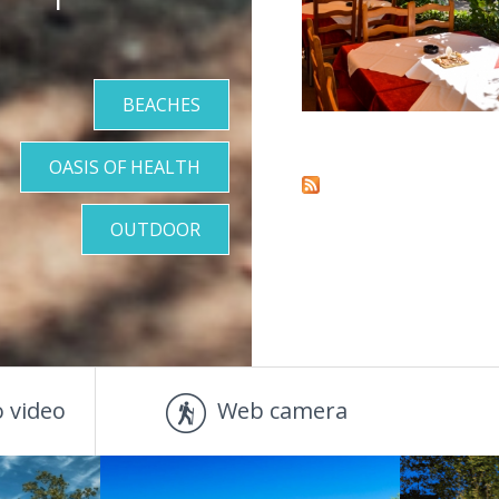
BEACHES
Pages
OASIS OF HEALTH
OUTDOOR
 video
Web camera