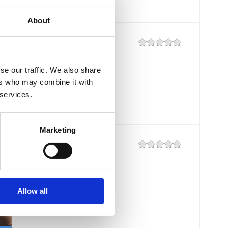
About
BISTRO "GRILL
CRIKVENICA"
se our traffic. We also share
Mjesto:
Mjesto: Crikvenica
ers who may combine it with
Udaljenost od mora:
10 m
 services.
Marketing
BISTRO "GRILL
CRIKVENICA"
Mjesto:
Mjesto: Crikvenica
Allow all
Udaljenost od mora:
10 m