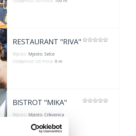
Udaljenost od mora:
100 m
RESTAURANT "RIVA"
Mjesto:
Mjesto: Selce
Udaljenost od mora:
0 m
BISTROT "MIKA"
Mjesto:
Mjesto: Crikvenica
Udaljenost od mora:
400 m