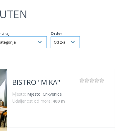
LUTEN
rtiraj
Order
BISTRO "MIKA"
Mjesto:
Mjesto: Crikvenica
Udaljenost od mora:
400 m