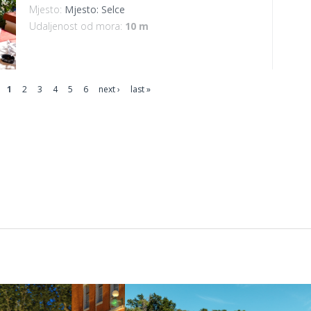
Mjesto:
Mjesto: Selce
Udaljenost od mora:
10 m
1
2
3
4
5
6
next ›
last »