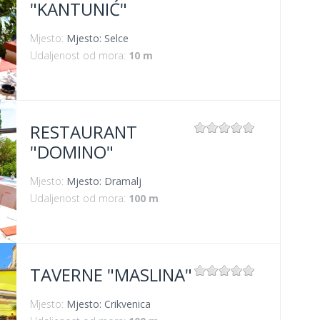
"KANTUNIĆ"
Mjesto:
Mjesto: Selce
Udaljenost od mora:
10 m
RESTAURANT
"DOMINO"
Mjesto:
Mjesto: Dramalj
Udaljenost od mora:
100 m
TAVERNE "MASLINA"
Mjesto:
Mjesto: Crikvenica