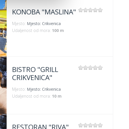
KONOBA "MASLINA"
Mjesto:
Mjesto: Crikvenica
Udaljenost od mora:
100 m
BISTRO "GRILL
CRIKVENICA"
Mjesto:
Mjesto: Crikvenica
Udaljenost od mora:
10 m
RESTORAN "RIVA"