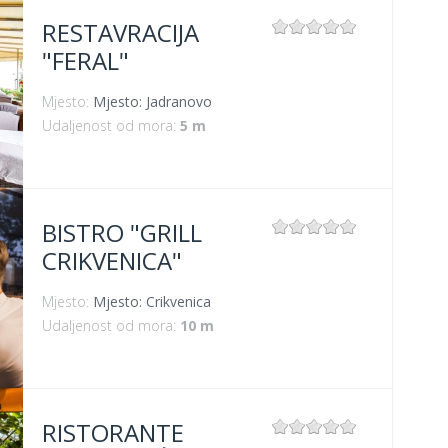
RESTAVRACIJA
"FERAL"
Mjesto:
Mjesto: Jadranovo
Udaljenost od mora:
5 m
BISTRO "GRILL
CRIKVENICA"
Mjesto:
Mjesto: Crikvenica
Udaljenost od mora:
10 m
RISTORANTE