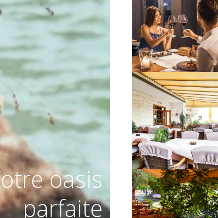
VIŠE INFORMACIJA
VIŠE INFORMACIJA
otre oasis
parfaite
VIŠE INFORMACIJA