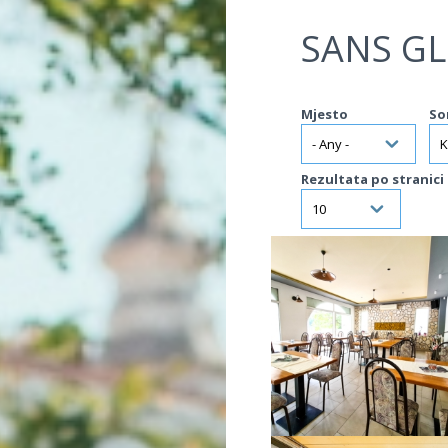
Jump to navigation
SANS G
Mjesto
So
Rezultata po stranici
VIŠE INFORMACIJA