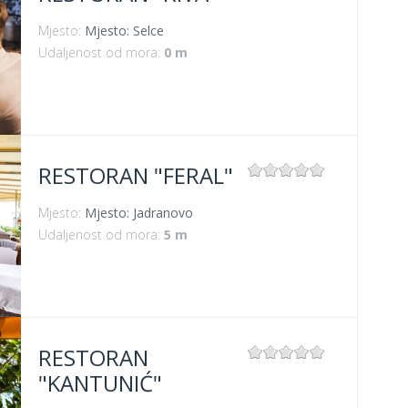
Mjesto:
Mjesto: Selce
Udaljenost od mora:
0 m
RESTORAN "FERAL"
Mjesto:
Mjesto: Jadranovo
Udaljenost od mora:
5 m
RESTORAN
"KANTUNIĆ"