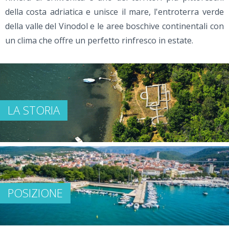
della costa adriatica e unisce il mare, l'entroterra verde
della valle del Vinodol e le aree boschive continentali con
un clima che offre un perfetto rinfresco in estate.
LA STORIA
POSIZIONE