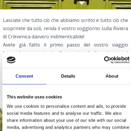
Lasciate che tutto ciò che abbiamo scritto e tutto ciò che
scoprirete da soli, renda il vostro soggiorno sulla Riviera
di Crikvenica davvero indimenticabile!
Avete già fatto il primo passo del vostro viaggio
leggendo questo testo. Il prossimo è di navigare sul
nostro sito web e scoprire i luoghi da visitare, dove
dormire, mangiare, divertirsi, rilassarsi e molto altro
Consent
Details
About
ancora.
Scoprite che cosa offre e visitate la Riviera di Crikvenica!
This website uses cookies
We use cookies to personalise content and ads, to provide
social media features and to analyse our traffic. We also
share information about your use of our site with our social
media, advertising and analytics partners who may combine