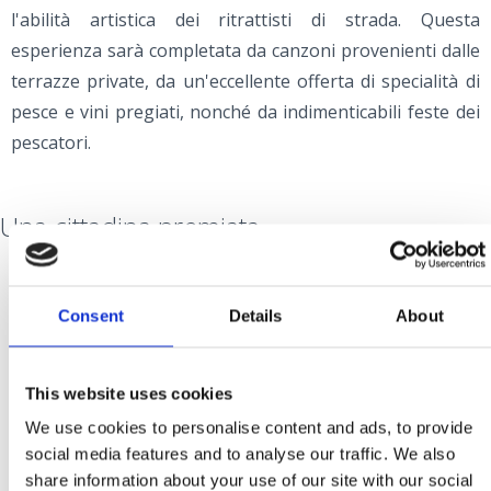
l'abilità artistica dei ritrattisti di strada. Questa
esperienza sarà completata da canzoni provenienti dalle
terrazze private, da un'eccellente offerta di specialità di
pesce e vini pregiati, nonché da indimenticabili feste dei
pescatori.
Una cittadina premiata
Selce è stata nominata per quattro volte la località
Consent
Details
About
turistica più curata del Quarnero e ha anche ricevuto il
premio ‘Fiore blu’ come luogo più curato dell'Adriatico.
This website uses cookies
Selce è una cittadina modesta, un tempo dimora di
We use cookies to personalise content and ads, to provide
pescatori e scalpellini, oggi un luogo attraente per una
social media features and to analyse our traffic. We also
vacanza indimenticabile.
share information about your use of our site with our social