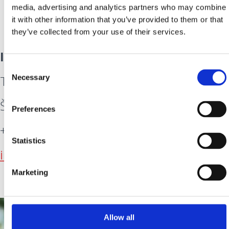
media, advertising and analytics partners who may combine
it with other information that you’ve provided to them or that
they’ve collected from your use of their services.
INFO:
Consent
Turističko-informativni centar Selce
Necessary
Selection
Šetalište Ivana Jeličića 1, 51266 Selce
Preferences
+385 51 765 165
Statistics
info@tzg-crikvenice.hr
Marketing
Allow all