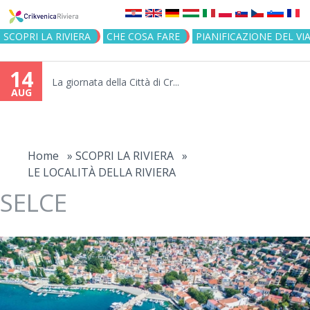
Jump to navigation
SCOPRI LA RIVIERA
CHE COSA FARE
PIANIFICAZIONE DEL VI
14
La giornata della Città di Cr...
AUG
You
are
Home
»
SCOPRI LA RIVIERA
»
LE LOCALITÀ DELLA RIVIERA
here
SELCE