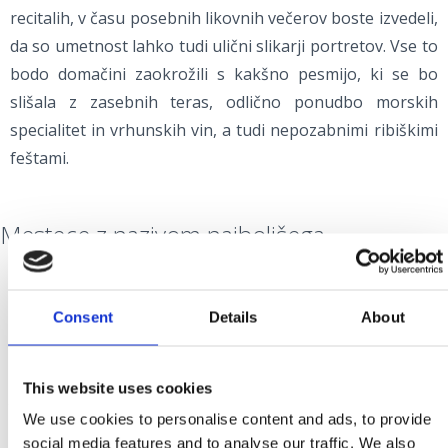
recitalih, v času posebnih likovnih večerov boste izvedeli,
da so umetnost lahko tudi ulični slikarji portretov. Vse to
bodo domačini zaokrožili s kakšno pesmijo, ki se bo
slišala z zasebnih teras, odlično ponudbo morskih
specialitet in vrhunskih vin, a tudi nepozabnimi ribiškimi
feštami.
Mestece z nazivom najboljšega
Ali ste vedeli, da so Selce kar 4-krat razglasili za najbolj
Consent
Details
About
urejen turistični kraj na Kvarnerju? In da so ga okronali z
Modrim cvetom, ki se podeli najbolj urejenem kraju na
This website uses cookies
Jadranu? Prav to je naše Selce, majhno, skromno
We use cookies to personalise content and ads, to provide
mestece, nekdanji dom ribičev in zidarjev, danes pa
social media features and to analyse our traffic. We also