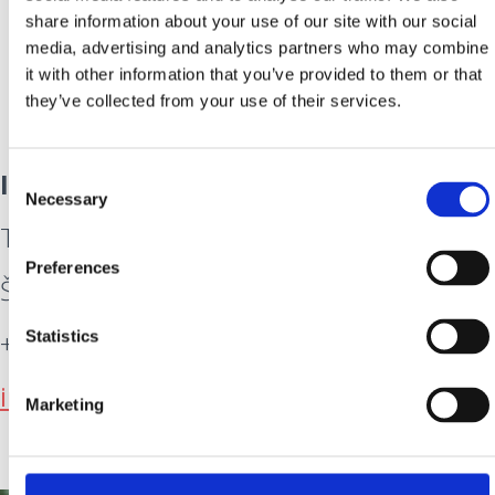
barvit kraj za nepozaben dopust.
share information about your use of our site with our social
media, advertising and analytics partners who may combine
it with other information that you’ve provided to them or that
they’ve collected from your use of their services.
INFO:
Consent
Necessary
Selection
Turističko-informativni centar Selce
Preferences
Šetalište Ivana Jeličića 1, 51266 Selce
+385 51 765 165
Statistics
info@tzg-crikvenice.hr
Marketing