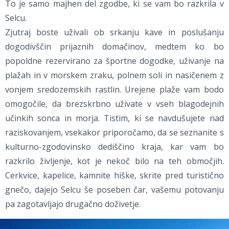
To je samo majhen del zgodbe, ki se vam bo razkrila v
Selcu.
Zjutraj boste uživali ob srkanju kave in poslušanju
dogodivščin prijaznih domačinov, medtem ko bo
popoldne rezervirano za športne dogodke, uživanje na
plažah in v morskem zraku, polnem soli in nasičenem z
vonjem sredozemskih rastlin. Urejene plaže vam bodo
omogočile, da brezskrbno uživate v vseh blagodejnih
učinkih sonca in morja. Tistim, ki se navdušujete nad
raziskovanjem, vsekakor priporočamo, da se seznanite s
kulturno-zgodovinsko dediščino kraja, kar vam bo
razkrilo življenje, kot je nekoč bilo na teh območjih.
Cerkvice, kapelice, kamnite hiške, skrite pred turistično
gnečo, dajejo Selcu še poseben čar, vašemu potovanju
pa zagotavljajo drugačno doživetje.