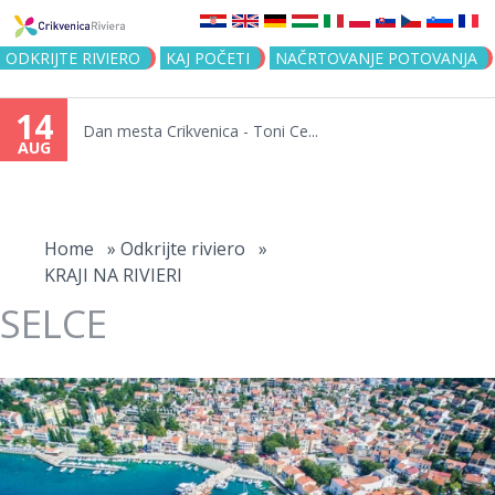
Jump to navigation
ODKRIJTE RIVIERO
KAJ POČETI
NAČRTOVANJE POTOVANJA
14
Dan mesta Crikvenica - Toni Ce...
AUG
You
are
Home
»
Odkrijte riviero
»
KRAJI NA RIVIERI
here
SELCE