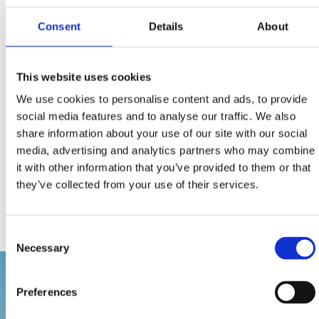
INVERNO(15.9. - 15.6.)
Su richiesta al numero: +385 91 248 7301
Consent
Details
About
ESTATE (15.6. - 15.9.)
This website uses cookies
Su richiesta al numero: +385 91 248 7301
We use cookies to personalise content and ads, to provide
social media features and to analyse our traffic. We also
Prezzo dei biglietti:
share information about your use of our site with our social
10,00 kn BAMBINI
media, advertising and analytics partners who may combine
30,00 kn ADULTI
it with other information that you’ve provided to them or that
they’ve collected from your use of their services.
Consent
Necessary
Selection
Preferences