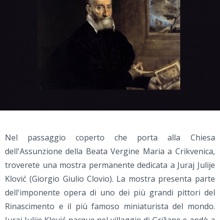
Nel passaggio coperto che porta alla Chiesa
dell'Assunzione della Beata Vergine Maria a Crikvenica,
troverete una mostra permanente dedicata a Juraj Julije
Klović (Giorgio Giulio Clovio). La mostra presenta parte
dell'imponente opera di uno dei più grandi pittori del
Rinascimento e il più famoso miniaturista del mondo.