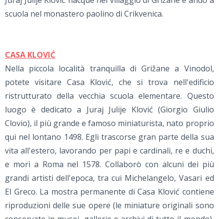
Juraj Julije Klović nacque nel villaggio di Grižane e andò a
scuola nel monastero paolino di Crikvenica.
CASA KLOVIĆ
Nella piccola località tranquilla di Grižane a Vinodol,
potete visitare Casa Klović, che si trova nell'edificio
ristrutturato della vecchia scuola elementare. Questo
luogo è dedicato a Juraj Julije Klović (Giorgio Giulio
Clovio), il più grande e famoso miniaturista, nato proprio
qui nel lontano 1498. Egli trascorse gran parte della sua
vita all'estero, lavorando per papi e cardinali, re e duchi,
e morì a Roma nel 1578. Collaborò con alcuni dei più
grandi artisti dell'epoca, tra cui Michelangelo, Vasari ed
El Greco. La mostra permanente di Casa Klović contiene
riproduzioni delle sue opere (le miniature originali sono