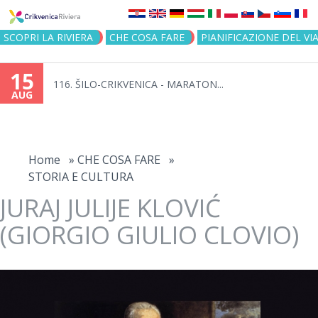
Jump to navigation
SCOPRI LA RIVIERA
CHE COSA FARE
PIANIFICAZIONE DEL VI
15
116. ŠILO-CRIKVENICA - MARATON...
AUG
You
are
Home
»
CHE COSA FARE
»
STORIA E CULTURA
here
JURAJ JULIJE KLOVIĆ
(GIORGIO GIULIO CLOVIO)