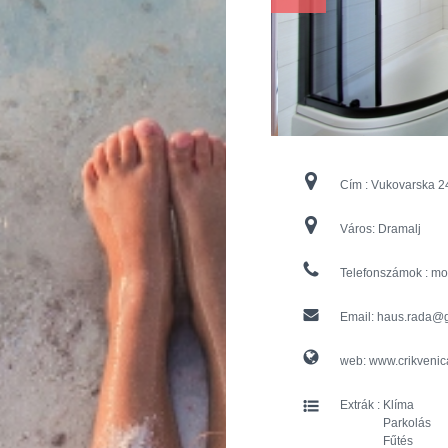
Cím :
Vukovarska 2
Város:
Dramalj
Telefonszámok :
mo
Email:
haus.rada@
web:
www.crikvenic
Extrák :
Klíma
Parkolás
Fűtés