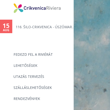
You
are
15
116. ŠILO-CRIKVENICA - ÚSZÓMAR...
here
AUG
FEDEZD FEL A RIVIÉRÁT
LEHETŐSÉGEK
UTAZÁS TERVEZÉS
SZÁLLÁSLEHETŐSÉGEK
RENDEZVÉNYEK