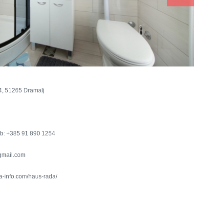
4, 51265 Dramalj
b: +385 91 890 1254
gmail.com
a-info.com/haus-rada/