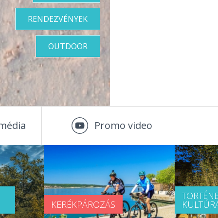
RENDEZVÉNYEK
OUTDOOR
média
Promo video
TÖRTÉNE
KERÉKPÁROZÁS
KULTÚR