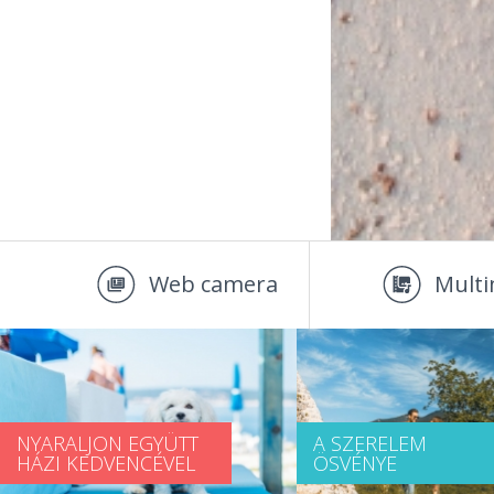
Web camera
Multi
NYARALJON EGYÜTT
A SZERELEM
HÁZI KEDVENCÉVEL
ÖSVÉNYE