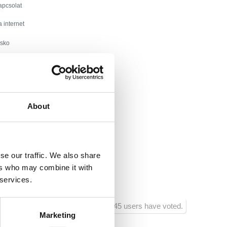
apcsolat
a internet
sko
l :
150
ól:
2000
About
ktől:
300
esitményektől :
100
se our traffic. We also share
 :
300
ers who may combine it with
tató létesítményektől :
100
 services.
745 users have voted.
Marketing