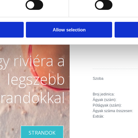
Broj jedinica:
Ágyak (szám):
Pótágyak (szám):
Ágyak száma összesen:
Allow selection
Extrák:
y riviéra a
legszebb
Szoba
trandokkal
Broj jedinica:
Ágyak (szám):
Pótágyak (szám):
Ágyak száma összesen:
Extrák:
STRANDOK