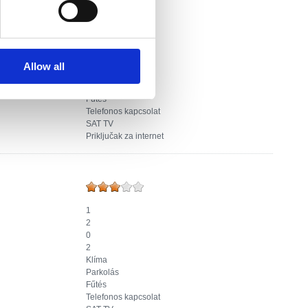
1
2
0
2
Allow all
Klíma
Parkolás
Fűtés
Telefonos kapcsolat
SAT TV
Priključak za internet
1
2
0
2
Klíma
Parkolás
Fűtés
Telefonos kapcsolat