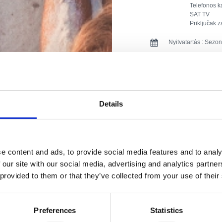
Telefonos k
SAT TV
Priključak z
Nyitvatartás :
Sezon
Távolság a tengertő
Távolság a központt
Details
Távolság az étterme
Távolság a sportlét
e content and ads, to provide social media features and to analy
Távolság a boltoktól
 our site with our social media, advertising and analytics partn
Távolság a szórakoz
 provided to them or that they’ve collected from your use of their
A szállás típusa :
Preferences
Statistics
Szoba