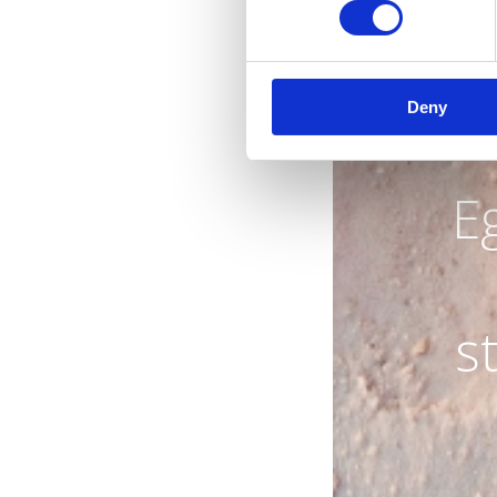
Deny
Eg
s